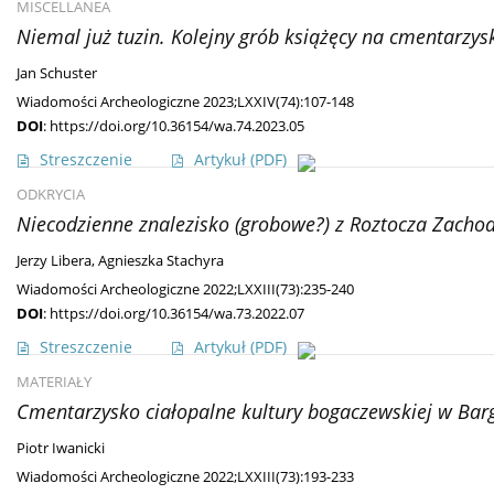
MISCELLANEA
Niemal już tuzin. Kolejny grób książęcy na cmentarz
Jan Schuster
Wiadomości Archeologiczne 2023;LXXIV(74):107-148
DOI
:
https://doi.org/10.36154/wa.74.2023.05
Streszczenie
Artykuł
(PDF)
ODKRYCIA
Niecodzienne znalezisko (grobowe?) z Roztocza Zacho
Jerzy Libera
,
Agnieszka Stachyra
Wiadomości Archeologiczne 2022;LXXIII(73):235-240
DOI
:
https://doi.org/10.36154/wa.73.2022.07
Streszczenie
Artykuł
(PDF)
MATERIAŁY
Cmentarzysko ciałopalne kultury bogaczewskiej w Ba
Piotr Iwanicki
Wiadomości Archeologiczne 2022;LXXIII(73):193-233