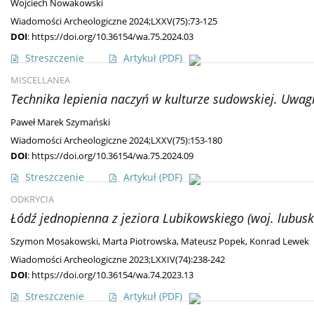
Wojciech Nowakowski
Wiadomości Archeologiczne 2024;LXXV(75):73-125
DOI
:
https://doi.org/10.36154/wa.75.2024.03
Streszczenie
Artykuł
(PDF)
MISCELLANEA
Technika lepienia naczyń w kulturze sudowskiej. Uwa
Paweł Marek Szymański
Wiadomości Archeologiczne 2024;LXXV(75):153-180
DOI
:
https://doi.org/10.36154/wa.75.2024.09
Streszczenie
Artykuł
(PDF)
ODKRYCIA
Łódź jednopienna z jeziora Lubikowskiego (woj. lubusk
Szymon Mosakowski
,
Marta Piotrowska
,
Mateusz Popek
,
Konrad Lewek
Wiadomości Archeologiczne 2023;LXXIV(74):238-242
DOI
:
https://doi.org/10.36154/wa.74.2023.13
Streszczenie
Artykuł
(PDF)