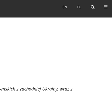
EN
PL
EN
PL
skich z zachodniej Ukrainy, wraz z