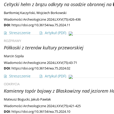
Celtycki hełm z brązu odkryty na osadzie obronnej na
Ł
Bartłomiej Kaczyński
,
Wojciech Borkowski
Wiadomości Archeologiczne 2024;LXXV(75):426-436
DOI
:
https://doi.org/10.36154/wa.75.2024.11
Streszczenie
Artykuł
(PDF)
ROZPRAWY
Półkoski z terenów kultury przeworskiej
Marcin Szpila
Wiadomości Archeologiczne 2024;LXXV(75):43-71
DOI
:
https://doi.org/10.36154/wa.75.2024.02
Streszczenie
Artykuł
(PDF)
ODKRYCIA
Kamienny topór bojowy z Błaskowizny nad jeziorem Ha
Mateusz Bogucki
,
Jakub Pawlak
Wiadomości Archeologiczne 2024;LXXV(75):421-425
DOI
:
https://doi.org/10.36154/wa.75.2024.10