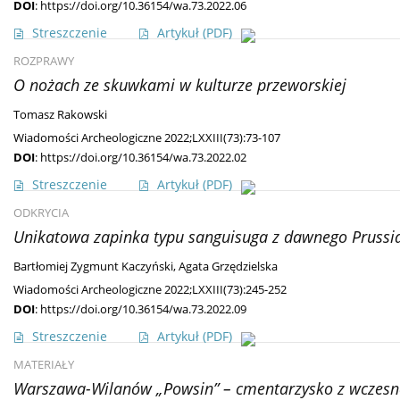
DOI
:
https://doi.org/10.36154/wa.73.2022.06
Streszczenie
Artykuł
(PDF)
ROZPRAWY
O nożach ze skuwkami w kulturze przeworskiej
Tomasz Rakowski
Wiadomości Archeologiczne 2022;LXXIII(73):73-107
DOI
:
https://doi.org/10.36154/wa.73.2022.02
Streszczenie
Artykuł
(PDF)
ODKRYCIA
Unikatowa zapinka typu sanguisuga z dawnego Pruss
Bartłomiej Zygmunt Kaczyński
,
Agata Grzędzielska
Wiadomości Archeologiczne 2022;LXXIII(73):245-252
DOI
:
https://doi.org/10.36154/wa.73.2022.09
Streszczenie
Artykuł
(PDF)
MATERIAŁY
Warszawa-Wilanów „Powsin” – cmentarzysko z wczesnej