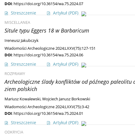
DOI
:
https://doi.org/10.36154/wa.75.2024.07
Streszczenie
Artykuł
(PDF)
MISCELLANEA
Situle typu Eggers 18 w Barbaricum
Ireneusz Jakubczyk
Wiadomości Archeologiczne 2024;LXXV(75):127-151
DOI
:
https://doi.org/10.36154/wa.75.2024.06
Streszczenie
Artykuł
(PDF)
ROZPRAWY
Archeologiczne ślady konfliktów od późnego paleolitu 
ziem polskich
Mariusz Kowalewski
,
Wojciech Janusz Borkowski
Wiadomości Archeologiczne 2024;LXXV(75):3-42
DOI
:
https://doi.org/10.36154/wa.75.2024.01
Streszczenie
Artykuł
(PDF)
ODKRYCIA