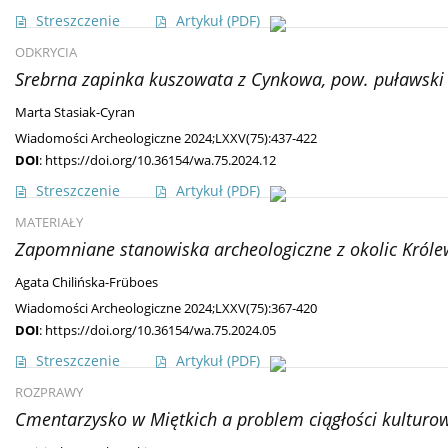
Streszczenie
Artykuł
(PDF)
ODKRYCIA
Srebrna zapinka kuszowata z Cynkowa, pow. puławski 
Marta Stasiak-Cyran
Wiadomości Archeologiczne 2024;LXXV(75):437-422
DOI
:
https://doi.org/10.36154/wa.75.2024.12
Streszczenie
Artykuł
(PDF)
MATERIAŁY
Zapomniane stanowiska archeologiczne z okolic Król
Agata Chilińska-Früboes
Wiadomości Archeologiczne 2024;LXXV(75):367-420
DOI
:
https://doi.org/10.36154/wa.75.2024.05
Streszczenie
Artykuł
(PDF)
ROZPRAWY
Cmentarzysko w Miętkich a problem ciągłości kulturowe