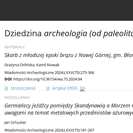
Bieżący numer
Ahead of print
Archiwum
O 
Dziedzina
archeologia (od paleolit
MATERIAŁY
Skarb z młodszej epoki brązu z Nowej Górnej, gm. Bło
Grażyna Orlińska
,
Kamil Nowak
Wiadomości Archeologiczne 2024;LXXV(75):275-366
DOI
:
https://doi.org/10.36154/wa.75.2024.04
Streszczenie
Artykuł
(PDF)
MISCELLANEA
Germańscy jeźdźcy pomiędzy Skandynawią a Morzem Cz
uwagami na temat metalowych przedmiotów ażurowy
Jan Schuster
Wiadomości Archeologiczne 2024;LXXV(75):181-267