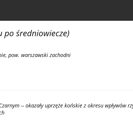
czasopiśmie
Informacja dla autorów
u po średniowiecze)
nie, pow. warszawski zachodni
arnym ‒ okazały uprzęże końskie z okresu wpływów rzym
ch