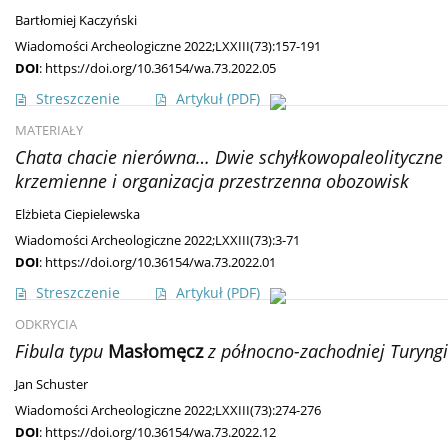
Bartłomiej Kaczyński
Wiadomości Archeologiczne 2022;LXXIII(73):157-191
DOI
:
https://doi.org/10.36154/wa.73.2022.05
Streszczenie
Artykuł
(PDF)
MATERIAŁY
Chata chacie nierówna… Dwie schyłkowopaleolityczne 
krzemienne i organizacja przestrzenna obozowisk
Elżbieta Ciepielewska
Wiadomości Archeologiczne 2022;LXXIII(73):3-71
DOI
:
https://doi.org/10.36154/wa.73.2022.01
Streszczenie
Artykuł
(PDF)
ODKRYCIA
Fibula typu
Masłomęcz
z północno-zachodniej Turyngi
Jan Schuster
Wiadomości Archeologiczne 2022;LXXIII(73):274-276
DOI
:
https://doi.org/10.36154/wa.73.2022.12