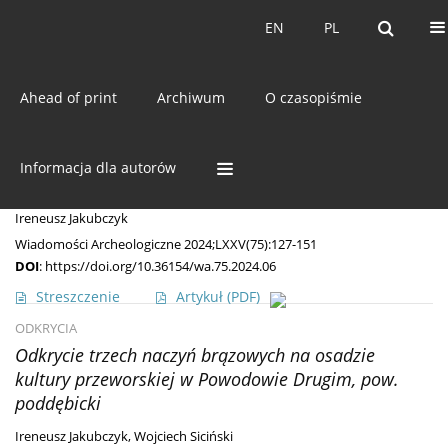
Bieżący numer
EN
PL
EN
PL
Ahead of print
Archiwum
O czasopiśmie
Autor
Ireneusz Jakubczyk
MISCELLANEA
Informacja dla autorów
Situle typu Eggers 18 w Barbaricum
Ireneusz Jakubczyk
Wiadomości Archeologiczne 2024;LXXV(75):127-151
DOI
:
https://doi.org/10.36154/wa.75.2024.06
Streszczenie
Artykuł
(PDF)
ODKRYCIA
Odkrycie trzech naczyń brązowych na osadzie
kultury przeworskiej w Powodowie Drugim, pow.
poddębicki
Ireneusz Jakubczyk
,
Wojciech Siciński