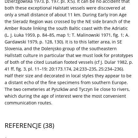
Dzierzgowska 1973, p. 197, pl. X:5). It can be no accident that
both these exceptional Halstatt vessels were discovered at
only a small distance of about 11 km. During Early Iron Age
the Sieradz Region was crossed by the NE side branch of the
Amber Route linking the south Baltic coast with the Adriatic
(L. J. Łuka 1959, p. 84–85, map 1; T. Malinowski 1971, fig. 1; A.
Gardawski 1979, p. 128, 130). It is to this latter area, in SE
Slovenia, and the Dolenjsko group of the southeastern
Hallstatt culture in particular that we must look for prototypes
of both of the cited Lusatian footed vessels (cf J. Dular 1982, p.
41 ff, fig. 3, pl. 11–19; 20:173.174, 24:233–235, 25:234–236).
Half their size and decorated in local styles they appear to be
a distant echo of the fine specimens from southern Europe.
The two cemeteries at Pyszków and Tyczyn lie close to rivers,
which during the age of interest were the most convenient
communication routes.
REFERENCJE
(38)