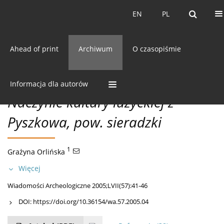
Bieżący numer
EN
PL
EN
PL
Ahead of print
Archiwum
O czasopiśmie
57/2005 vol. LVII
CC BY-NC 3.0 Polska
Pobierz cytowanie
MISCELLANEA
Informacja dla autorów
Naczynie kultury łużyckiej z
Pyszkowa, pow. sieradzki
1
Grażyna Orlińska
Więcej
Wiadomości Archeologiczne 2005;LVII(57):41-46
DOI:
https://doi.org/10.36154/wa.57.2005.04