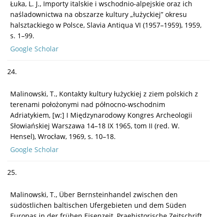
Łuka, L. J., Importy italskie i wschodnio-alpejskie oraz ich
naśladownictwa na obszarze kultury „łużyckiej” okresu
halsztackiego w Polsce, Slavia Antiqua VI (1957–1959), 1959,
s. 1–99.
Google Scholar
24.
Malinowski, T., Kontakty kultury łużyckiej z ziem polskich z
terenami położonymi nad północno-wschodnim
Adriatykiem, [w:] I Międzynarodowy Kongres Archeologii
Słowiańskiej Warszawa 14–18 IX 1965, tom II (red. W.
Hensel), Wrocław, 1969, s. 10–18.
Google Scholar
25.
Malinowski, T., Über Bernsteinhandel zwischen den
südöstlichen baltischen Ufergebieten und dem Süden
Europas in der frühen Eisenzeit, Praehistorische Zeitschrift