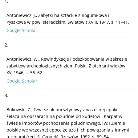
1.
Antoniewicz, J., Zabytki halsztackie z Bogumiłowa i
Pyszkowa w pow. sieradzkim, Światowit XVIII, 1947, s. 11–41.
Google Scholar
2.
Antoniewicz, W., Rewindykacje i odszkodowania w zakresie
zabytków archeologicznych ziem Polski, Z otchłani wieków
XV, 1946, s. 55–62.
Google Scholar
3.
Bukowski, Z., Tzw. szlak bursztynowy z wczesnej epoki
żelaza na obszarach na południe od Sudetów i Karpat w
świetle importów pochodzenia południowego, [w:] Ziemie
polskie we wczesnej epoce żelaza i ich powiązania z innymi
terenami (red. S. Czopek), Rzeszów, 1992, s. 39–54.