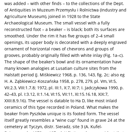
was added – with other finds – to the collections of the Dept.
of Antiquities in Muzeum Przemysłu i Rolnictwa (Industry and
Agriculture Museum), joined in 1928 to the State
Archaeological Museum. The small vessel with a fully
reconstructed foot – a beaker – is black; both its surfaces are
smoothed. Under the rim it has five groups of 2–4 small
openings, its upper body is decorated with a deeply engraved
ornament of horizontal rows of chevrons and groups of
grooves, probably originally filled with white inlay (Fig. 1a–c).
The shape of the beaker’s bowl and its ornamentation have
many known analogies at Lusatian culture sites from the
Halstatt period (J. Miśkiewicz 1968, p. 136, 143, fig. 2c; also eg
H. A. Ząbkiewicz-Koszańska 1958, p. 278, 279, pl. Vm, VI:5,
VII:2.3, VIII:1.7.8; 1972, pl. III:1, X:7, XI:7; I. Jadczykowa 1990, p.
42–43, pl. I:3.12, II:1.14, VI:15, VII:11, XI:15.16.18, XIX:7,
XXII:8.9.16). The vessel is datable to Ha D, like most inlaid
ceramics of this type recorded in Poland. What makes the
beaker from Pyszków unique is its footed form. The vessel
itself greatly resembles a “wine cup” found in grave 24 at the
cemetery at Tyczyn, distr. Sieradz, site 3 (A. Kufel-