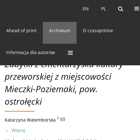
Bieżący numer
EN
PL
EN
PL
Ahead of print
Archiwum
O czasopiśmie
62/2011 vol. LXII
CC BY-NC 3.0 Polska
Pobierz cytowanie
ODKRYCIA
Informacja dla autorów
Zabytki z cmentarzyska kultury
przeworskiej z miejscowości
Mieczki-Poziemaki, pow.
ostrołęcki
1
Katarzyna Watemborska
Więcej