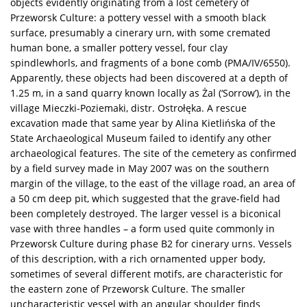
objects evidently originating from a lost cemetery of
Przeworsk Culture: a pottery vessel with a smooth black
surface, presumably a cinerary urn, with some cremated
human bone, a smaller pottery vessel, four clay
spindlewhorls, and fragments of a bone comb (PMA/IV/6550).
Apparently, these objects had been discovered at a depth of
1.25 m, in a sand quarry known locally as Żal (‘Sorrow’), in the
village Mieczki-Poziemaki, distr. Ostrołęka. A rescue
excavation made that same year by Alina Kietlińska of the
State Archaeological Museum failed to identify any other
archaeological features. The site of the cemetery as confirmed
by a field survey made in May 2007 was on the southern
margin of the village, to the east of the village road, an area of
a 50 cm deep pit, which suggested that the grave-field had
been completely destroyed. The larger vessel is a biconical
vase with three handles – a form used quite commonly in
Przeworsk Culture during phase B2 for cinerary urns. Vessels
of this description, with a rich ornamented upper body,
sometimes of several different motifs, are characteristic for
the eastern zone of Przeworsk Culture. The smaller
uncharacteristic vessel with an angular shoulder finds