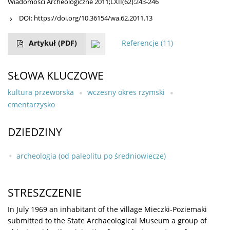
Wiadomości Archeologiczne 2011;LXII(62):243-246
DOI:
https://doi.org/10.36154/wa.62.2011.13
Artykuł
(PDF)
Referencje
(11)
SŁOWA KLUCZOWE
kultura przeworska
wczesny okres rzymski
cmentarzysko
DZIEDZINY
archeologia (od paleolitu po średniowiecze)
STRESZCZENIE
In July 1969 an inhabitant of the village Mieczki-Poziemaki
submitted to the State Archaeological Museum a group of