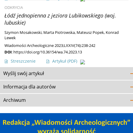
ODKRYCIA
Łódź jednopienna z jeziora Lubikowskiego (woj.
lubuskie)
Szymon Mosakowski
,
Marta Piotrowska
,
Mateusz Popek
,
Konrad
Lewek
Wiadomości Archeologiczne 2023;LXXIV(74):238-242
DOI
:
https://doi.org/10.36154/wa.74.2023.13
Streszczenie
Artykuł
(PDF)
Wyślij swój artykuł
Informacja dla autorów
Archiwum