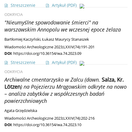
Streszczenie
Artykuł
(PDF)
ODKRYCIA
"Nieumyślne spowodowanie śmierci" na
warszawskim Annopolu we wczesnej epoce żelaza
Bartłomiej Kaczyński
,
Łukasz Maurycy Stanaszek
Wiadomości Archeologiczne 2023;LXXIV(74):191-201
DOI
:
https://doi.org/10.36154/wa.74.2023.09
Streszczenie
Artykuł
(PDF)
ODKRYCIA
Archiwalne cmentarzysko w Zalcu (dawn.
Salza, Kr.
Lötzen
) na Pojezierzu Mrągowskim odkryte na nowo
– analiza zabytków z współczesnych badań
powierzchniowych
Agata Grzędzielska
Wiadomości Archeologiczne 2023;LXXIV(74):202-216
DOI
:
https://doi.org/10.36154/wa.74.2023.10