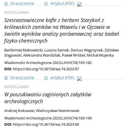
Streszczenie
Artykuł
(PDF)
MISCELLANEA
Szesnastowieczne kafle z herbem Starykoń z
królewskich zamków na Wawelu i w Ojcowie w
świetle wyników analizy porównawczej oraz badań
fizyko-chemicznych
Bartłomiej Makowiecki
,
Lucyna Samek
,
Dariusz Węgrzynek
,
Zdzisław
Stęgowski
,
Aleksandra Wandzilak
,
Paweł Wróbel
,
Michał Wojenka
Wiadomości Archeologiczne 2023;LXXIV(74):165-182
DOI
:
https://doi.org/10.36154/wa.74.2023.07
Streszczenie
Artykuł
(PDF)
MISCELLANEA
W poszukiwaniu zaginionych zabytków
archeologicznych
Andrzej Kokowski
,
Wieńczysław Niemirowski
Wiadomości Archeologiczne 2023;LXXIV(74):183-190
DOI
:
https://doi.org/10.36154/wa.74.2023.08