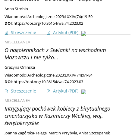
Anna Strobin
Wiadomości Archeologiczne 2023;LXXIV(74):19-59
DOI
:
https://doi.org/10.36154/wa.74.2023.02
Streszczenie
Artykuł
(PDF)
MISCELLANEA
O nagolennikach z Siwianki na wschodnim
Mazowszu i nie tylko...
Grażyna Orlińska
Wiadomości Archeologiczne 2023;LXXIV(74):61-84
DOI
:
https://doi.org/10.36154/wa.74.2023.03
Streszczenie
Artykuł
(PDF)
MISCELLANEA
Intrygujący pochówek kobiecy z birytualnego
cmentarzyska w Kazimierzy Wielkiej, woj.
świętokrzyskie
Joanna Zagórska-Telega
,
Marcin Przybyła
,
Anita Szczepanek