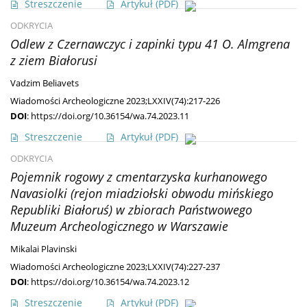
Streszczenie
Artykuł
(PDF)
ODKRYCIA
Odlew z Czernawczyc i zapinki typu 41 O. Almgrena
z ziem Białorusi
Vadzim Beliavets
Wiadomości Archeologiczne 2023;LXXIV(74):217-226
DOI
:
https://doi.org/10.36154/wa.74.2023.11
Streszczenie
Artykuł
(PDF)
ODKRYCIA
Pojemnik rogowy z cmentarzyska kurhanowego
Navasiolki (rejon miadziołski obwodu mińskiego
Republiki Białoruś) w zbiorach Państwowego
Muzeum Archeologicznego w Warszawie
Mikalai Plavinski
Wiadomości Archeologiczne 2023;LXXIV(74):227-237
DOI
:
https://doi.org/10.36154/wa.74.2023.12
Streszczenie
Artykuł
(PDF)