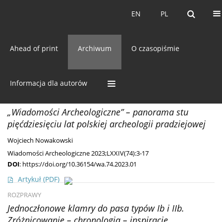
Bieżący numer
EN
PL
EN
PL
Ahead of print
Archiwum
O czasopiśmie
Archiwum
74/2023 vol. LXXIV
Informacja dla autorów
„Wiadomości Archeologiczne” – panorama stu
pięćdziesięciu lat polskiej archeologii pradziejowej
Wojciech Nowakowski
Wiadomości Archeologiczne 2023;LXXIV(74):3-17
DOI
:
https://doi.org/10.36154/wa.74.2023.01
Artykuł
(PDF)
ROZPRAWY
Jednoczłonowe klamry do pasa typów Ib i IIb.
Zróżnicowanie – chronologia – inspiracje