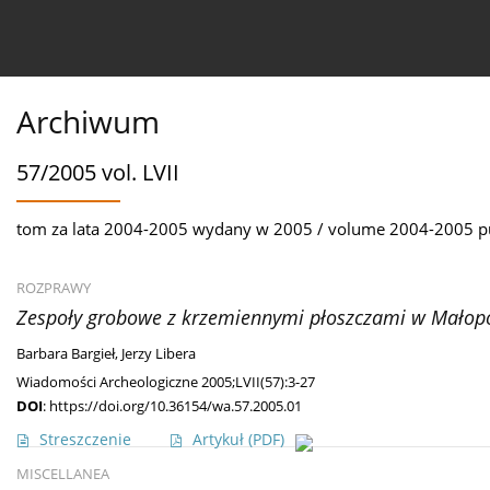
Bieżący numer
Ahead of print
Archiwum
O 
Archiwum
57/2005 vol. LVII
tom za lata 2004-2005 wydany w 2005 / volume 2004-2005 p
ROZPRAWY
Zespoły grobowe z krzemiennymi płoszczami w Małopo
Barbara Bargieł
,
Jerzy Libera
Wiadomości Archeologiczne 2005;LVII(57):3-27
DOI
:
https://doi.org/10.36154/wa.57.2005.01
Streszczenie
Artykuł
(PDF)
MISCELLANEA