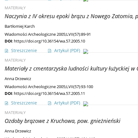
MATERIAŁY
Naczynia z IV okresu epoki brązu z Nowego Zatomia, 
Bartłomiej Karch
Wiadomości Archeologiczne 2005;LVII(57):89-91
DOI
:
https://doi.org/10.36154/wa.57.2005.10
Streszczenie
Artykuł
(PDF)
MATERIAŁY
Materiały z cmentarzyska ludności kultury łużyckiej w
Anna Drzewicz
Wiadomości Archeologiczne 2005;LVII(57):93-100
DOI
:
https://doi.org/10.36154/wa.57.2005.11
Streszczenie
Artykuł
(PDF)
MATERIAŁY
Ozdoby brązowe z Kruchowa, pow. gnieżnieński
Anna Drzewicz