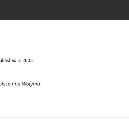
czasopiśmie
Informacja dla autorów
ublished in 2005
lsce i na Wołyniu