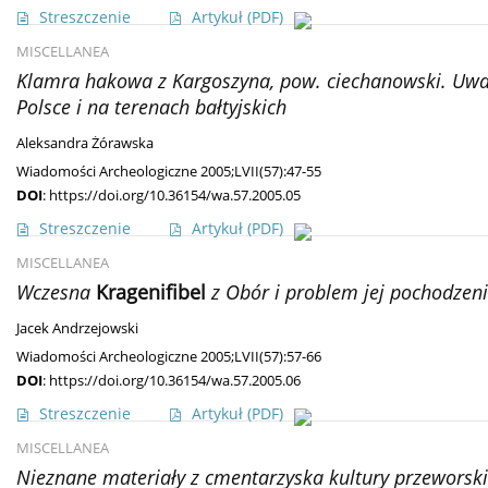
Streszczenie
Artykuł
(PDF)
MISCELLANEA
Klamra hakowa z Kargoszyna, pow. ciechanowski. Uwag
Polsce i na terenach bałtyjskich
Aleksandra Żórawska
Wiadomości Archeologiczne 2005;LVII(57):47-55
DOI
:
https://doi.org/10.36154/wa.57.2005.05
Streszczenie
Artykuł
(PDF)
MISCELLANEA
Wczesna
Kragenifibel
z Obór i problem jej pochodzen
Jacek Andrzejowski
Wiadomości Archeologiczne 2005;LVII(57):57-66
DOI
:
https://doi.org/10.36154/wa.57.2005.06
Streszczenie
Artykuł
(PDF)
MISCELLANEA
Nieznane materiały z cmentarzyska kultury przewors