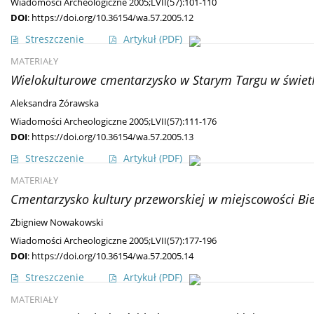
Wiadomości Archeologiczne 2005;LVII(57):101-110
DOI
:
https://doi.org/10.36154/wa.57.2005.12
Streszczenie
Artykuł
(PDF)
MATERIAŁY
Wielokulturowe cmentarzysko w Starym Targu w świetle
Aleksandra Żórawska
Wiadomości Archeologiczne 2005;LVII(57):111-176
DOI
:
https://doi.org/10.36154/wa.57.2005.13
Streszczenie
Artykuł
(PDF)
MATERIAŁY
Cmentarzysko kultury przeworskiej w miejscowości Biel
Zbigniew Nowakowski
Wiadomości Archeologiczne 2005;LVII(57):177-196
DOI
:
https://doi.org/10.36154/wa.57.2005.14
Streszczenie
Artykuł
(PDF)
MATERIAŁY