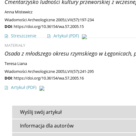
Cmentarzysko ludności kultury przeworskiej z wczesn
Anna Mistewicz
Wiadomości Archeologiczne 2005;LVII(57):197-234
DOI
:
https://doi.org/10.36154/wa.57.2005.15
Streszczenie
Artykuł
(PDF)
MATERIAŁY
Osada z młodszego okresu rzymskiego w Łęgonicach, p
Teresa Liana
Wiadomości Archeologiczne 2005;LVII(57):241-295
DOI
:
https://doi.org/10.36154/wa.57.2005.16
Artykuł
(PDF)
Wyślij swój artykuł
Informacja dla autorów