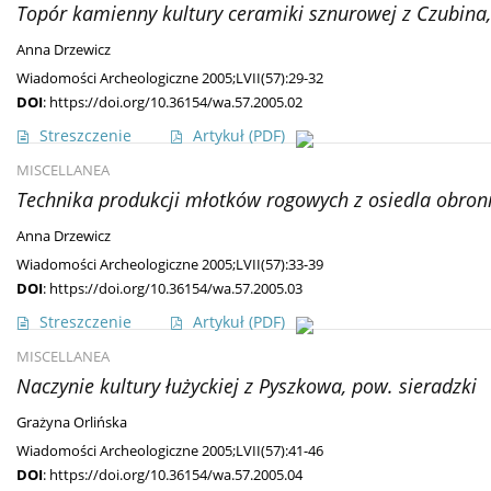
Topór kamienny kultury ceramiki sznurowej z Czubina
Anna Drzewicz
Wiadomości Archeologiczne 2005;LVII(57):29-32
DOI
:
https://doi.org/10.36154/wa.57.2005.02
Streszczenie
Artykuł
(PDF)
MISCELLANEA
Technika produkcji młotków rogowych z osiedla obronn
Anna Drzewicz
Wiadomości Archeologiczne 2005;LVII(57):33-39
DOI
:
https://doi.org/10.36154/wa.57.2005.03
Streszczenie
Artykuł
(PDF)
MISCELLANEA
Naczynie kultury łużyckiej z Pyszkowa, pow. sieradzki
Grażyna Orlińska
Wiadomości Archeologiczne 2005;LVII(57):41-46
DOI
:
https://doi.org/10.36154/wa.57.2005.04