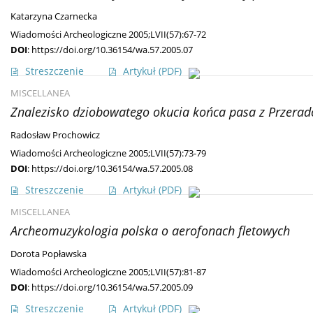
Katarzyna Czarnecka
Wiadomości Archeologiczne 2005;LVII(57):67-72
DOI
:
https://doi.org/10.36154/wa.57.2005.07
Streszczenie
Artykuł
(PDF)
MISCELLANEA
Znalezisko dziobowatego okucia końca pasa z Przera
Radosław Prochowicz
Wiadomości Archeologiczne 2005;LVII(57):73-79
DOI
:
https://doi.org/10.36154/wa.57.2005.08
Streszczenie
Artykuł
(PDF)
MISCELLANEA
Archeomuzykologia polska o aerofonach fletowych
Dorota Popławska
Wiadomości Archeologiczne 2005;LVII(57):81-87
DOI
:
https://doi.org/10.36154/wa.57.2005.09
Streszczenie
Artykuł
(PDF)