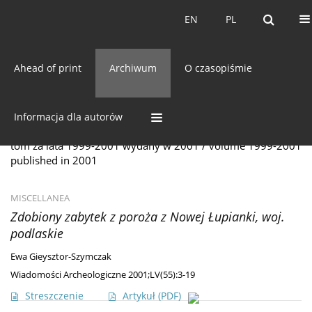
Bieżący numer
EN
PL
EN
PL
Ahead of print
Archiwum
O czasopiśmie
Archiwum
55/2001 vol. LV
Informacja dla autorów
tom za lata 1999-2001 wydany w 2001 / volume 1999-2001
published in 2001
MISCELLANEA
Zdobiony zabytek z poroża z Nowej Łupianki, woj.
podlaskie
Ewa Gieysztor-Szymczak
Wiadomości Archeologiczne 2001;LV(55):3-19
Streszczenie
Artykuł
(PDF)