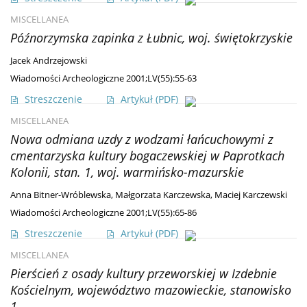
MISCELLANEA
Późnorzymska zapinka z Łubnic, woj. świętokrzyskie
Jacek Andrzejowski
Wiadomości Archeologiczne 2001;LV(55):55-63
Streszczenie
Artykuł
(PDF)
MISCELLANEA
Nowa odmiana uzdy z wodzami łańcuchowymi z
cmentarzyska kultury bogaczewskiej w Paprotkach
Kolonii, stan. 1, woj. warmińsko-mazurskie
Anna Bitner-Wróblewska
,
Małgorzata Karczewska
,
Maciej Karczewski
Wiadomości Archeologiczne 2001;LV(55):65-86
Streszczenie
Artykuł
(PDF)
MISCELLANEA
Pierścień z osady kultury przeworskiej w Izdebnie
Kościelnym, województwo mazowieckie, stanowisko
1