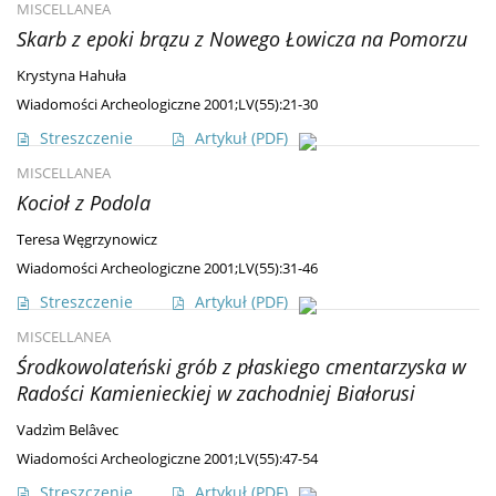
MISCELLANEA
Skarb z epoki brązu z Nowego Łowicza na Pomorzu
Krystyna Hahuła
Wiadomości Archeologiczne 2001;LV(55):21-30
Streszczenie
Artykuł
(PDF)
MISCELLANEA
Kocioł z Podola
Teresa Węgrzynowicz
Wiadomości Archeologiczne 2001;LV(55):31-46
Streszczenie
Artykuł
(PDF)
MISCELLANEA
Środkowolateński grób z płaskiego cmentarzyska w
Radości Kamienieckiej w zachodniej Białorusi
Vadzìm Belâvec
Wiadomości Archeologiczne 2001;LV(55):47-54
Streszczenie
Artykuł
(PDF)