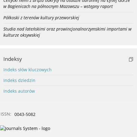
Celtycki hełm z brązu odkryty na osadzie obronnej na
Łysej Górze
w Bagienicach na północnym Mazowszu – wstępny raport
Półkoski z terenów kultury przeworskiej
Studia nad lateńskimi oraz prowincjonalnorzymskimi importami w
kulturze oksywskiej
Indeksy
Indeks słów kluczowych
Indeks dziedzin
Indeks autorów
ISSN:
0043-5082