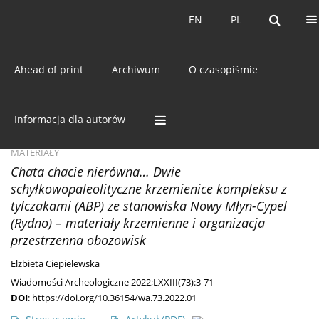
Bieżący numer
EN
PL
EN
PL
Ahead of print
Archiwum
O czasopiśmie
Słowo kluczowe
obiekty
mieszkalne
Informacja dla autorów
MATERIAŁY
Chata chacie nierówna… Dwie
schyłkowopaleolityczne krzemienice kompleksu z
tylczakami (ABP) ze stanowiska Nowy Młyn-Cypel
(Rydno) – materiały krzemienne i organizacja
przestrzenna obozowisk
Elżbieta Ciepielewska
Wiadomości Archeologiczne 2022;LXXIII(73):3-71
DOI
:
https://doi.org/10.36154/wa.73.2022.01