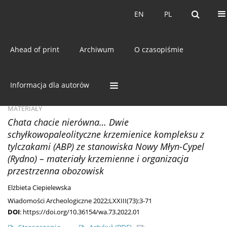
Bieżący numer
EN
PL
EN
PL
Ahead of print
Archiwum
O czasopiśmie
Słowo kluczowe
metoda
pierścieni i sektorów
Informacja dla autorów
MATERIAŁY
Chata chacie nierówna… Dwie
schyłkowopaleolityczne krzemienice kompleksu z
tylczakami (ABP) ze stanowiska Nowy Młyn-Cypel
(Rydno) – materiały krzemienne i organizacja
przestrzenna obozowisk
Elżbieta Ciepielewska
Wiadomości Archeologiczne 2022;LXXIII(73):3-71
DOI
:
https://doi.org/10.36154/wa.73.2022.01