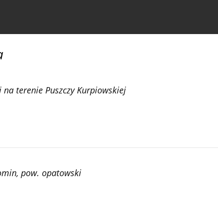
czasopiśmie
Informacja dla autorów
a
i na terenie Puszczy Kurpiowskiej
omin, pow. opatowski