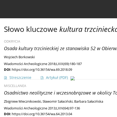
Bieżący numer
Ahead of print
Archiwum
O 
Słowo kluczowe
kultura trzcinieck
ODKRYCIA
Osada kultury trzcinieckiej ze stanowiska 52 w Obierw
Wojciech Borkowski
Wiadomości Archeologiczne 2018;LXIX(69):180-187
DOI
:
https://doi.org/10.36154/wa.69.2018.09
Streszczenie
Artykuł
(PDF)
MISCELLANEA
Osadnictwo neolityczne i wczesnobrązowe w okolicy T
Zbigniew Miecznikowski
,
Sławomir Sałaciński
,
Barbara Sałacińska
Wiadomości Archeologiczne 2013;LXIV(64):97-136
DOI
:
https://doi.org/10.36154/wa.64.2013.04