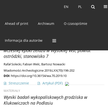
Bieżący numer
EN
PL
EN
PL
Ahead of print
Archiwum
O czasopiśmie
Słowo kluczowe
grodzisko
ODKRYCIA
Informacja dla autorów
Wyniki badań archeologicznych osiedla obronnego z
wczesnej epoki żelaza w Wysokiej Wsi, powiat
ostródzki, stanowisko 7
Rafał Solecki
,
Fabian Welc
,
Bartosz Nowacki
Wiadomości Archeologiczne 2019;LXX(70):196-202
DOI
:
https://doi.org/10.36154/wa.70.2019.10
Streszczenie
Artykuł
(PDF)
MATERIAŁY
Wyniki badań wykopaliskowych grodziska w
Klukowiczach na Podlasiu