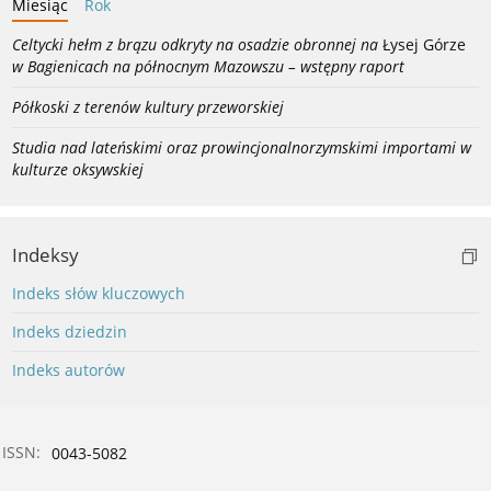
Miesiąc
Rok
Celtycki hełm z brązu odkryty na osadzie obronnej na
Łysej Górze
w Bagienicach na północnym Mazowszu – wstępny raport
Półkoski z terenów kultury przeworskiej
Studia nad lateńskimi oraz prowincjonalnorzymskimi importami w
kulturze oksywskiej
Indeksy
Indeks słów kluczowych
Indeks dziedzin
Indeks autorów
ISSN:
0043-5082