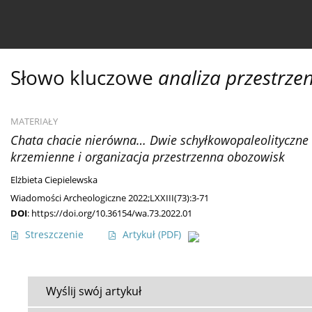
Bieżący numer
Ahead of print
Archiwum
O 
Słowo kluczowe
analiza przestrze
MATERIAŁY
Chata chacie nierówna… Dwie schyłkowopaleolityczne 
krzemienne i organizacja przestrzenna obozowisk
Elżbieta Ciepielewska
Wiadomości Archeologiczne 2022;LXXIII(73):3-71
DOI
:
https://doi.org/10.36154/wa.73.2022.01
Streszczenie
Artykuł
(PDF)
Wyślij swój artykuł