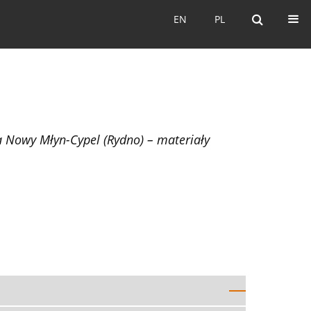
EN
PL
EN
PL
 Nowy Młyn-Cypel (Rydno) – materiały