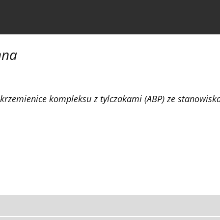
czasopiśmie
Informacja dla autorów
nna
krzemienice kompleksu z tylczakami (ABP) ze stanowiska