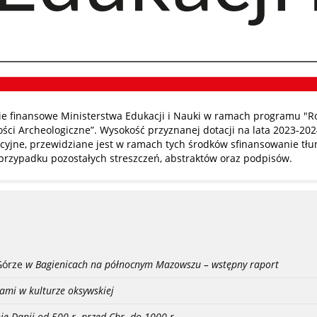
 finansowe Ministerstwa Edukacji i Nauki w ramach programu "R
ci Archeologiczne”. Wysokość przyznanej dotacji na lata 2023-202
yjne, przewidziane jest w ramach tych środków sfinansowanie tłuma
przypadku pozostałych streszczeń, abstraktów oraz podpisów.
Górze
w Bagienicach na północnym Mazowszu – wstępny raport
ami w kulturze oksywskiej
ie Danii od 500 r. przed Chr. do 1000 r.