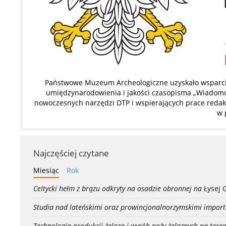
Państwowe Muzeum Archeologiczne uzyskało wsparcie
umiędzynarodowienia i jakości czasopisma „Wiadomoś
nowoczesnych narzędzi DTP i wspierających prace redakc
w 
Najczęściej czytane
Miesiąc
Rok
Celtycki hełm z brązu odkryty na osadzie obronnej na
Łysej 
Studia nad lateńskimi oraz prowincjonalnorzymskimi import
Technologia produkcji żelaza i wyrób noży żelaznych na teren