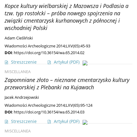
Kopce kultury wielbarskiej z Mazowsza i Podlasia a
tzw. typ rostołcki – próba nowego spojrzenia na
związki cmentarzysk kurhanowych z północnej i
wschodniej Polski
Adam Cieśliński
Wiadomości Archeologiczne 2014;LXV(65):45-93
DOI
:
https://doi.org/10.36154/wa.65.2014.02
Streszczenie
Artykuł
(PDF)
MISCELLANEA
Zapomniane złoto – nieznane cmentarzysko kultury
przeworskiej z Plebanki na Kujawach
Jacek Andrzejowski
Wiadomości Archeologiczne 2014;LXV(65):95-124
DOI
:
https://doi.org/10.36154/wa.65.2014.03
Streszczenie
Artykuł
(PDF)
MISCELLANEA