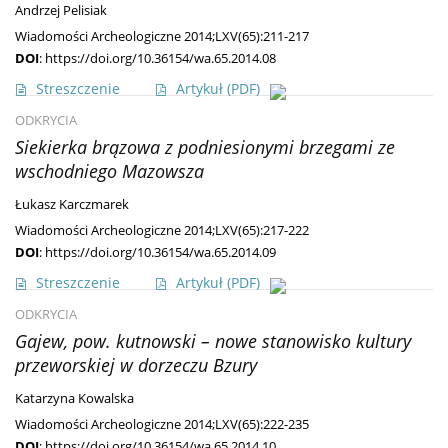
Andrzej Pelisiak
Wiadomości Archeologiczne 2014;LXV(65):211-217
DOI
:
https://doi.org/10.36154/wa.65.2014.08
Streszczenie
Artykuł
(PDF)
ODKRYCIA
Siekierka brązowa z podniesionymi brzegami ze
wschodniego Mazowsza
Łukasz Karczmarek
Wiadomości Archeologiczne 2014;LXV(65):217-222
DOI
:
https://doi.org/10.36154/wa.65.2014.09
Streszczenie
Artykuł
(PDF)
ODKRYCIA
Gajew, pow. kutnowski – nowe stanowisko kultury
przeworskiej w dorzeczu Bzury
Katarzyna Kowalska
Wiadomości Archeologiczne 2014;LXV(65):222-235
DOI
:
https://doi.org/10.36154/wa.65.2014.10