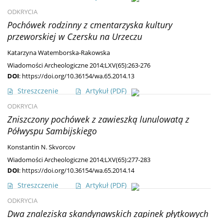
ODKRYCIA
Pochówek rodzinny z cmentarzyska kultury
przeworskiej w Czersku na Urzeczu
Katarzyna Watemborska-Rakowska
Wiadomości Archeologiczne 2014;LXV(65):263-276
DOI
:
https://doi.org/10.36154/wa.65.2014.13
Streszczenie
Artykuł
(PDF)
ODKRYCIA
Zniszczony pochówek z zawieszką lunulowatą z
Półwyspu Sambijskiego
Konstantin N. Skvorcov
Wiadomości Archeologiczne 2014;LXV(65):277-283
DOI
:
https://doi.org/10.36154/wa.65.2014.14
Streszczenie
Artykuł
(PDF)
ODKRYCIA
Dwa znaleziska skandynawskich zapinek płytkowych