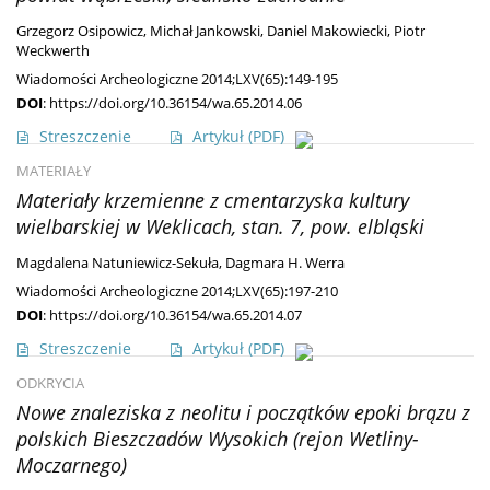
Grzegorz Osipowicz
,
Michał Jankowski
,
Daniel Makowiecki
,
Piotr
Weckwerth
Wiadomości Archeologiczne 2014;LXV(65):149-195
DOI
:
https://doi.org/10.36154/wa.65.2014.06
Streszczenie
Artykuł
(PDF)
MATERIAŁY
Materiały krzemienne z cmentarzyska kultury
wielbarskiej w Weklicach, stan. 7, pow. elbląski
Magdalena Natuniewicz-Sekuła
,
Dagmara H. Werra
Wiadomości Archeologiczne 2014;LXV(65):197-210
DOI
:
https://doi.org/10.36154/wa.65.2014.07
Streszczenie
Artykuł
(PDF)
ODKRYCIA
Nowe znaleziska z neolitu i początków epoki brązu z
polskich Bieszczadów Wysokich (rejon Wetliny-
Moczarnego)