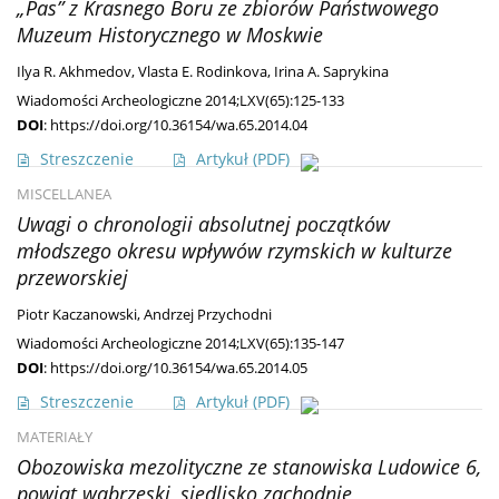
„Pas” z Krasnego Boru ze zbiorów Państwowego
Muzeum Historycznego w Moskwie
Ilya R. Akhmedov
,
Vlasta E. Rodinkova
,
Irina A. Saprykina
Wiadomości Archeologiczne 2014;LXV(65):125-133
DOI
:
https://doi.org/10.36154/wa.65.2014.04
Streszczenie
Artykuł
(PDF)
MISCELLANEA
Uwagi o chronologii absolutnej początków
młodszego okresu wpływów rzymskich w kulturze
przeworskiej
Piotr Kaczanowski
,
Andrzej Przychodni
Wiadomości Archeologiczne 2014;LXV(65):135-147
DOI
:
https://doi.org/10.36154/wa.65.2014.05
Streszczenie
Artykuł
(PDF)
MATERIAŁY
Obozowiska mezolityczne ze stanowiska Ludowice 6,
powiat wąbrzeski, siedlisko zachodnie