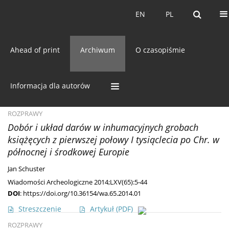
Bieżący numer
EN
PL
EN
PL
Ahead of print
Archiwum
O czasopiśmie
Archiwum
65/2014 vol. LXV
Informacja dla autorów
ROZPRAWY
Dobór i układ darów w inhumacyjnych grobach
książęcych z pierwszej połowy I tysiąclecia po Chr. w
północnej i środkowej Europie
Jan Schuster
Wiadomości Archeologiczne 2014;LXV(65):5-44
DOI
:
https://doi.org/10.36154/wa.65.2014.01
Streszczenie
Artykuł
(PDF)
ROZPRAWY