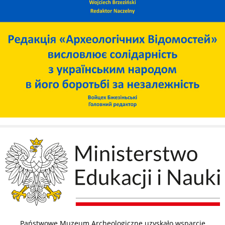
Państwowe Muzeum Archeologiczne uzyskało wsparcie