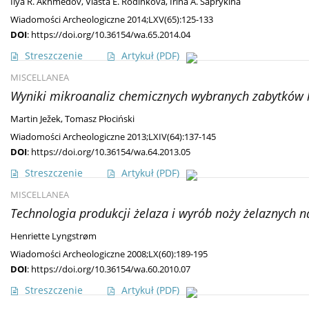
Ilya R. Akhmedov
,
Vlasta E. Rodinkova
,
Irina A. Saprykina
Wiadomości Archeologiczne 2014;LXV(65):125-133
DOI
:
https://doi.org/10.36154/wa.65.2014.04
Streszczenie
Artykuł
(PDF)
MISCELLANEA
Wyniki mikroanaliz chemicznych wybranych zabytków
Martin Ježek
,
Tomasz Płociński
Wiadomości Archeologiczne 2013;LXIV(64):137-145
DOI
:
https://doi.org/10.36154/wa.64.2013.05
Streszczenie
Artykuł
(PDF)
MISCELLANEA
Technologia produkcji żelaza i wyrób noży żelaznych na
Henriette Lyngstrøm
Wiadomości Archeologiczne 2008;LX(60):189-195
DOI
:
https://doi.org/10.36154/wa.60.2010.07
Streszczenie
Artykuł
(PDF)