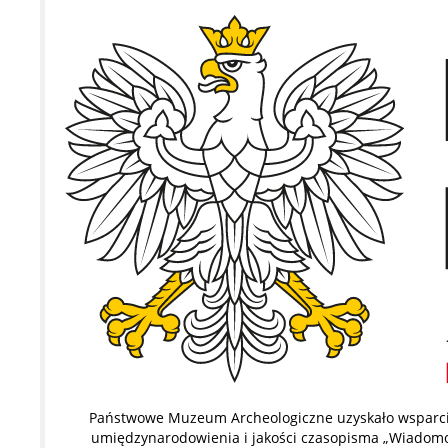
Państwowe Muzeum Archeologiczne uzyskało wsparcie
umiędzynarodowienia i jakości czasopisma „Wiadomoś