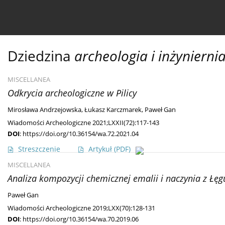
Bieżący numer
Ahead of print
Archiwum
O 
Dziedzina
archeologia i inżyniern
MISCELLANEA
Odkrycia archeologiczne w Pilicy
Mirosława Andrzejowska
,
Łukasz Karczmarek
,
Paweł Gan
Wiadomości Archeologiczne 2021;LXXII(72):117-143
DOI
:
https://doi.org/10.36154/wa.72.2021.04
Streszczenie
Artykuł
(PDF)
MISCELLANEA
Analiza kompozycji chemicznej emalii i naczynia z Łęg
Paweł Gan
Wiadomości Archeologiczne 2019;LXX(70):128-131
DOI
:
https://doi.org/10.36154/wa.70.2019.06