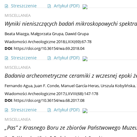
Streszczenie
Artykuł
(PDF)
MISCELLANEA
Wyniki nieniszczących badań mikroskopowychi spektr
Beata Miazga
,
Małgorzata Grupa
,
Dawid Grupa
Wiadomości Archeologiczne 2018;LXIX(69):67-78
DOI
:
https://doi.org/10.36154/wa.69.2018.04
Streszczenie
Artykuł
(PDF)
MISCELLANEA
Badania archeometryczne ceramiki z wczesnej epoki że
Fernando Agua
,
Juan F. Conde
,
Manuel García-Heras
,
Urszula Kobylińska
,
Wiadomości Archeologiczne 2017;LXVIII(68):147-178
DOI
:
https://doi.org/10.36154/wa.68.2017.08
Streszczenie
Artykuł
(PDF)
MISCELLANEA
„Pas” z Krasnego Boru ze zbiorów Państwowego Muze