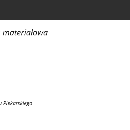
czasopiśmie
Informacja dla autorów
ia materiałowa
u Piekarskiego