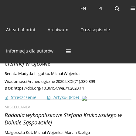
Bieżący numer
EN
PL
EN
PL
Ahead of print
Archiwum
O czasopiśmie
Autor
Michał Wojenka
ODKRYCIA
Informacja dla autorów
Ponownie odkryte ozdobne okucie pasa z Jaskini
Ciemnej w Ojcowie
Renata Madyda-Legutko
,
Michał Wojenka
Wiadomości Archeologiczne 2020;LXXI(71):389-399
DOI
:
https://doi.org/10.36154/wa.71.2020.14
Streszczenie
Artykuł
(PDF)
MISCELLANEA
Badania wykopaliskowe Stefana Krukowskiego w
Dolinie Sąspowskiej
Małgorzata Kot
,
Michał Wojenka
,
Marcin Szeliga