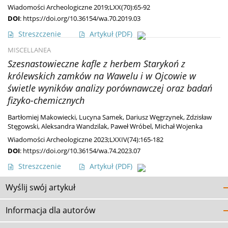
Wiadomości Archeologiczne 2019;LXX(70):65-92
DOI
:
https://doi.org/10.36154/wa.70.2019.03
Streszczenie
Artykuł
(PDF)
MISCELLANEA
Szesnastowieczne kafle z herbem Starykoń z
królewskich zamków na Wawelu i w Ojcowie w
świetle wyników analizy porównawczej oraz badań
fizyko-chemicznych
Bartłomiej Makowiecki
,
Lucyna Samek
,
Dariusz Węgrzynek
,
Zdzisław
Stęgowski
,
Aleksandra Wandzilak
,
Paweł Wróbel
,
Michał Wojenka
Wiadomości Archeologiczne 2023;LXXIV(74):165-182
DOI
:
https://doi.org/10.36154/wa.74.2023.07
Streszczenie
Artykuł
(PDF)
Wyślij swój artykuł
Informacja dla autorów