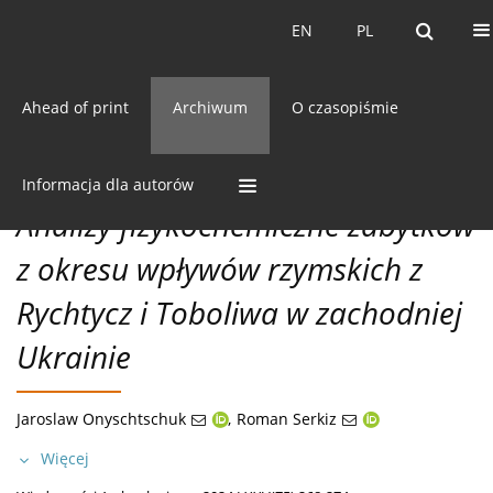
Bieżący numer
EN
PL
EN
PL
Ahead of print
Archiwum
O czasopiśmie
75/2024 vol. LXXV
CC BY-NC 3.0 Polska
Pobierz cytowanie
MISCELLANEA
Informacja dla autorów
Analizy fizykochemiczne zabytków
z okresu wpływów rzymskich z
Rychtycz i Toboliwa w zachodniej
Ukrainie
Jaroslaw Onyschtschuk
,
Roman Serkiz
Więcej