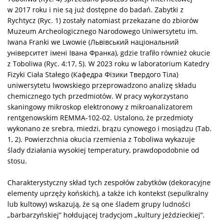
w 2017 roku i nie są już dostępne do badań. Zabytki z
Rychtycz (Ryc. 1) zostały natomiast przekazane do zbiorów
Muzeum Archeologicznego Narodowego Uniwersytetu im.
Iwana Franki we Lwowie (Львівський національний
університет імені Івана Франка), gdzie trafiło również okucie
z Toboliwa (Ryc. 4:17, 5). W 2023 roku w laboratorium Katedry
Fizyki Ciała Stałego (Кафедра Фізики Твердого Тіла)
uniwersytetu lwowskiego przeprowadzono analizę składu
chemicznego tych przedmiotów. W pracy wykorzystano
skaningowy mikroskop elektronowy z mikroanalizatorem
rentgenowskim REMMA-102-02. Ustalono, że przedmioty
wykonano ze srebra, miedzi, brązu cynowego i mosiądzu (Tab.
1, 2). Powierzchnia okucia rzemienia z Toboliwa wykazuje
ślady działania wysokiej temperatury, prawdopodobnie od
stosu.
Charakterystyczny skład tych zespołów zabytków (dekoracyjne
elementy uprzęży końskich), a także ich kontekst (sepulkralny
lub kultowy) wskazują, że są one śladem grupy ludności
„barbarzyńskiej” hołdującej tradycjom „kultury jeździeckiej”.