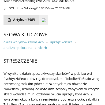
Wiadomości Archeologiczne 2024;LXXV(75):268-274
DOI:
https://doi.org/10.36154/wa.75.2024.08
Artykuł
(PDF)
SŁOWA KLUCZOWE
okres wpływów rzymskich
uprząż końska
analiza spektralna
skarb
STRESZCZENIE
W wyniku działań „poszukiwaczy skarbów” w pobliżu wsi
Rychtyczi/Рихтичі w rej. drohobyckim i Toboliw/Тоболів w rej.
czerwonogrodzkim (obecnie: szeptyckim) w obwodzie
lwowskim (Ukraina), odkryto dwa zespoły zabytków, w których
skład wchodzą m.in. ozdobne okucia uprzęży końskich. Z
wyjątkiem okucia końca rzemienia z popręgu siodła, zabytki z
Toboliwa (Ryc. 4) sprzedano podczas aukcji internetowej