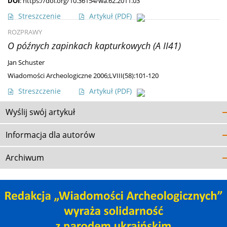
DOI
:
https://doi.org/10.36154/wa.62.2011.03
Streszczenie
Artykuł
(PDF)
ROZPRAWY
O późnych zapinkach kapturkowych (A II41)
Jan Schuster
Wiadomości Archeologiczne 2006;LVIII(58):101-120
Streszczenie
Artykuł
(PDF)
Wyślij swój artykuł
Informacja dla autorów
Archiwum