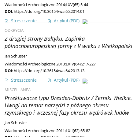
Wiadomości Archeologiczne 2014;LXV(65):5-44
DOI
:
https://doi.org/10.36154/wa.65.2014.01
Streszczenie
Artykuł
(PDF)
ODKRYCIA
Z drugiej strony Bałtyku. Zapinka
północnoeuropejskiej formy z V wieku z Wielkopolski
Jan Schuster
Wiadomości Archeologiczne 2013;LXIV(64):217-227
DOI
:
https://doi.org/10.36154/wa.64.2013.13
Streszczenie
Artykuł
(PDF)
MISCELLANEA
Przekłuwacze typu Dresden-Dobritz / Żerniki Wielkie.
Uwagi na temat narzędzi z późnego okresu
rzymskiego i wczesnej fazy okresu wędrówek ludów
Jan Schuster
Wiadomości Archeologiczne 2011;LXII(62):65-82