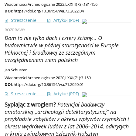
Wiadomości Archeologiczne 2022;LXXIII(73):131-156
DOI
:
https://doi.org/10.36154/wa.73.2022.04
Streszczenie
Artykuł
(PDF)
ROZPRAWY
Dom to nie tylko dach i cztery ściany… O
budownictwie w późnej starożytności w Europie
Północnej i Środkowej ze szczególnym
uwzględnieniem ziem polskich
Jan Schuster
Wiadomości Archeologiczne 2020;LXXI(71):3-159
DOI
:
https://doi.org/10.36154/wa.71.2020.01
Streszczenie
Artykuł
(PDF)
Sypiając z wrogiem?
Potencjał badawczy
amatorskiej „archeologii detektorystycznej” na
przykładzie zabytków z okresu wpływów rzymskich i
okresu wędrówek ludów z lat 2006–2014, odkrytych
w kraju związkowym Szlezwik-Holsztyn