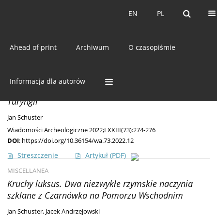
Bieżący numer
EN
PL
EN
PL
Ahead of print
Archiwum
O czasopiśmie
Autor
Jan Schuster
ODKRYCIA
Informacja dla autorów
Fibula typu
Masłomęcz
z północno-zachodniej
Turyngii
Jan Schuster
Wiadomości Archeologiczne 2022;LXXIII(73):274-276
DOI
:
https://doi.org/10.36154/wa.73.2022.12
Streszczenie
Artykuł
(PDF)
MISCELLANEA
Kruchy luksus. Dwa niezwykłe rzymskie naczynia
szklane z Czarnówka na Pomorzu Wschodnim
Jan Schuster
,
Jacek Andrzejowski