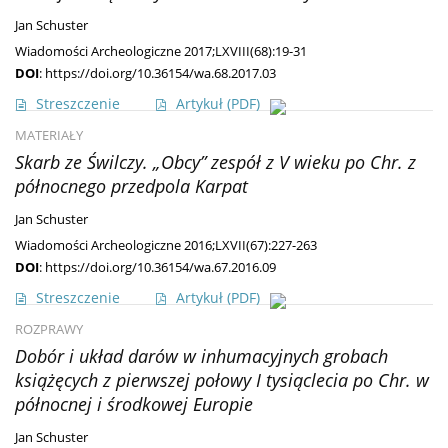
Jan Schuster
Wiadomości Archeologiczne 2017;LXVIII(68):19-31
DOI
:
https://doi.org/10.36154/wa.68.2017.03
Streszczenie
Artykuł
(PDF)
MATERIAŁY
Skarb ze Świlczy. „Obcy” zespół z V wieku po Chr. z
północnego przedpola Karpat
Jan Schuster
Wiadomości Archeologiczne 2016;LXVII(67):227-263
DOI
:
https://doi.org/10.36154/wa.67.2016.09
Streszczenie
Artykuł
(PDF)
ROZPRAWY
Dobór i układ darów w inhumacyjnych grobach
książęcych z pierwszej połowy I tysiąclecia po Chr. w
północnej i środkowej Europie
Jan Schuster