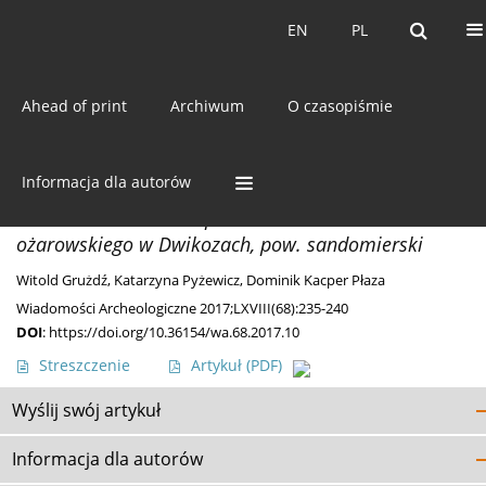
Bieżący numer
EN
PL
EN
PL
Ahead of print
Archiwum
O czasopiśmie
Autor
Dominik Płaza
Informacja dla autorów
ODKRYCIA
Znalezisko dwóch sierpów z krzemienia
ożarowskiego w Dwikozach, pow. sandomierski
Witold Grużdź
,
Katarzyna Pyżewicz
,
Dominik Kacper Płaza
Wiadomości Archeologiczne 2017;LXVIII(68):235-240
DOI
:
https://doi.org/10.36154/wa.68.2017.10
Streszczenie
Artykuł
(PDF)
Wyślij swój artykuł
Informacja dla autorów