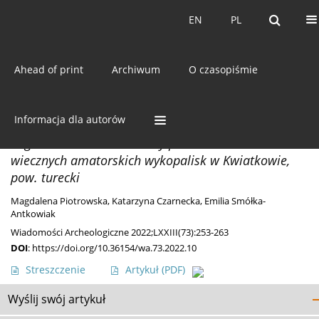
Bieżący numer
EN
PL
EN
PL
Ahead of print
Archiwum
O czasopiśmie
Słowo kluczowe
zamek kasetki
Informacja dla autorów
ODKRYCIA
Zagadka z kluczem. Dziwny przedmiot z XIX-
wiecznych amatorskich wykopalisk w Kwiatkowie,
pow. turecki
Magdalena Piotrowska
,
Katarzyna Czarnecka
,
Emilia Smółka-
Antkowiak
Wiadomości Archeologiczne 2022;LXXIII(73):253-263
DOI
:
https://doi.org/10.36154/wa.73.2022.10
Streszczenie
Artykuł
(PDF)
Wyślij swój artykuł