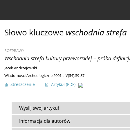
Bieżący numer
Ahead of print
Archiwum
O 
Słowo kluczowe
wschodnia strefa
ROZPRAWY
Wschodnia strefa kultury przeworskiej – próba definicj
Jacek Andrzejowski
Wiadomości Archeologiczne 2001;LIV(54):59-87
Streszczenie
Artykuł
(PDF)
Wyślij swój artykuł
Informacja dla autorów