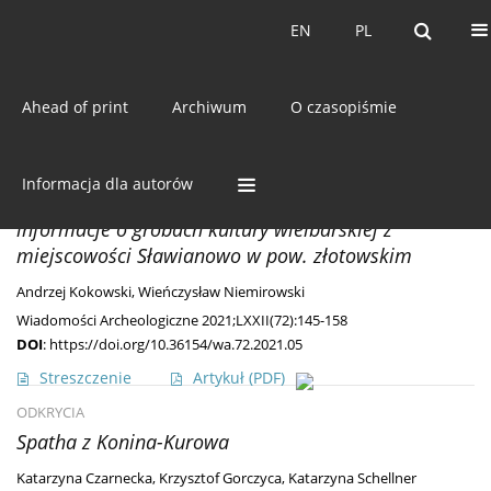
Bieżący numer
EN
PL
EN
PL
Ahead of print
Archiwum
O czasopiśmie
Słowo kluczowe
uzbrojenie
MISCELLANEA
Informacja dla autorów
O Gotach w gazecie – czyli znane i nieznane
informacje o grobach kultury wielbarskiej z
miejscowości Sławianowo w pow. złotowskim
Andrzej Kokowski
,
Wieńczysław Niemirowski
Wiadomości Archeologiczne 2021;LXXII(72):145-158
DOI
:
https://doi.org/10.36154/wa.72.2021.05
Streszczenie
Artykuł
(PDF)
ODKRYCIA
Spatha z Konina-Kurowa
Katarzyna Czarnecka
,
Krzysztof Gorczyca
,
Katarzyna Schellner