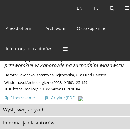
Bieżący numer
EN
PL
EN
PL
Ahead of print
Archiwum
O czasopiśmie
Autor
Ulla Lund Hansen
Informacja dla autorów
MISCELLANEA
Malowany puchar szklany z cmentarzyska kultury
przeworskiej w Zaborowie na zachodnim Mazowszu
Dorota Słowińska
,
Katarzyna Dejtrowska
,
Ulla Lund Hansen
Wiadomości Archeologiczne 2008;LX(60):125-159
DOI
:
https://doi.org/10.36154/wa.60.2010.04
Streszczenie
Artykuł
(PDF)
Wyślij swój artykuł
Informacja dla autorów