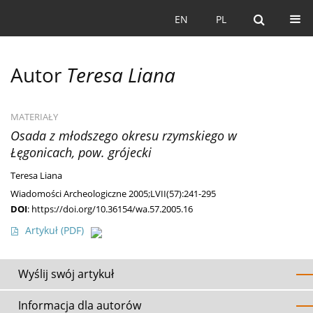
EN
PL
Autor
Teresa Liana
MATERIAŁY
Osada z młodszego okresu rzymskiego w
Łęgonicach, pow. grójecki
Teresa Liana
Wiadomości Archeologiczne 2005;LVII(57):241-295
DOI
:
https://doi.org/10.36154/wa.57.2005.16
Artykuł
(PDF)
Wyślij swój artykuł
Informacja dla autorów