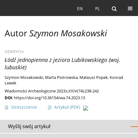
EN
PL
Autor
Szymon Mosakowski
ODKRYCIA
Łódź jednopienna z jeziora Lubikowskiego (woj.
lubuskie)
Szymon Mosakowski
,
Marta Piotrowska
,
Mateusz Popek
,
Konrad
Lewek
Wiadomości Archeologiczne 2023;LXXIV(74):238-242
DOI
:
https://doi.org/10.36154/wa.74.2023.13
Streszczenie
Artykuł
(PDF)
Wyślij swój artykuł