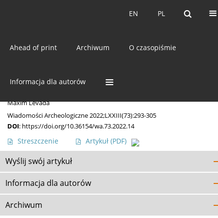
Bieżący numer
EN
PL
EN
PL
Ahead of print
Archiwum
O czasopiśmie
Autor
Maxim Levada
Informacja dla autorów
Muzea ukraińskie po 24 lutego 2022 roku
Maxim Levada
Wiadomości Archeologiczne 2022;LXXIII(73):293-305
DOI
:
https://doi.org/10.36154/wa.73.2022.14
Streszczenie
Artykuł
(PDF)
Wyślij swój artykuł
Informacja dla autorów
Archiwum