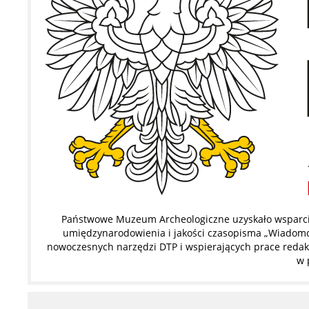
Państwowe Muzeum Archeologiczne uzyskało wsparcie
umiędzynarodowienia i jakości czasopisma „Wiadomoś
nowoczesnych narzędzi DTP i wspierających prace redakc
w 