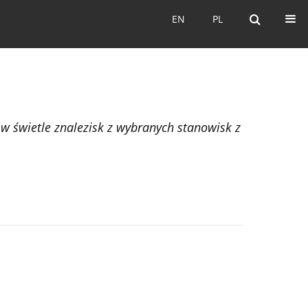
EN
PL
EN
PL
 w świetle znalezisk z wybranych stanowisk z