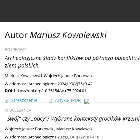
Bieżący numer
Ahead of print
Archiwum
O 
Autor
Mariusz Kowalewski
ROZPRAWY
Archeologiczne ślady konfliktów od późnego paleolitu 
ziem polskich
Mariusz Kowalewski
,
Wojciech Janusz Borkowski
Wiadomości Archeologiczne 2024;LXXV(75):3-42
DOI
:
https://doi.org/10.36154/wa.75.2024.01
Streszczenie
Artykuł
(PDF)
MISCELLANEA
„Swój” czy „obcy”? Wybrane konteksty grocików krzem
Wojciech Janusz Borkowski
,
Mariusz Kowalewski
Wiadomości Archeologiczne 2021;LXXII(72):107-116