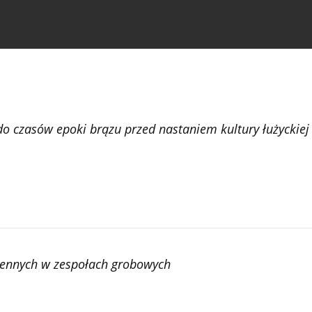
czasopiśmie
Informacja dla autorów
do czasów epoki brązu przed nastaniem kultury łużyckiej
iennych w zespołach grobowych