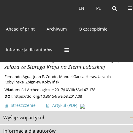
Bieżący numer
EN
PL
EN
PL
Ahead of print
Archiwum
O czasopiśmie
Autor
Manuel García-Heras
Informacja dla autorów
MISCELLANEA
Badania archeometryczne ceramiki z wczesnej epoki
żelaza ze Starego Kraju na Ziemi Lubuskiej
Fernando Agua
,
Juan F. Conde
,
Manuel García-Heras
,
Urszula
Kobylińska
,
Zbigniew Kobyliński
Wiadomości Archeologiczne 2017;LXVIII(68):147-178
DOI
:
https://doi.org/10.36154/wa.68.2017.08
Streszczenie
Artykuł
(PDF)
Wyślij swój artykuł
Informacja dla autorów