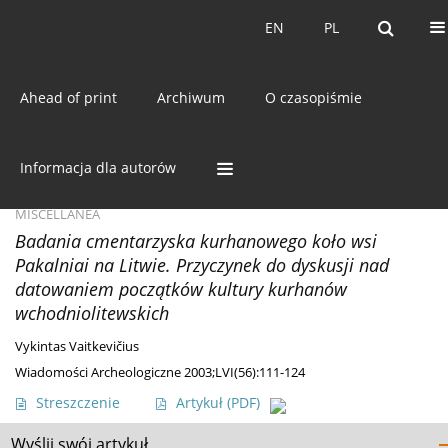
Bieżący numer
EN
PL
EN
PL
Ahead of print
Archiwum
O czasopiśmie
Słowo kluczowe
cmentarzysko
kurhanowe
Informacja dla autorów
MISCELLANEA
Badania cmentarzyska kurhanowego koło wsi
Pakalniai na Litwie. Przyczynek do dyskusji nad
datowaniem początków kultury kurhanów
wchodniolitewskich
Vykintas Vaitkevičius
Wiadomości Archeologiczne 2003;LVI(56):111-124
Streszczenie
Artykuł
(PDF)
Wyślij swój artykuł