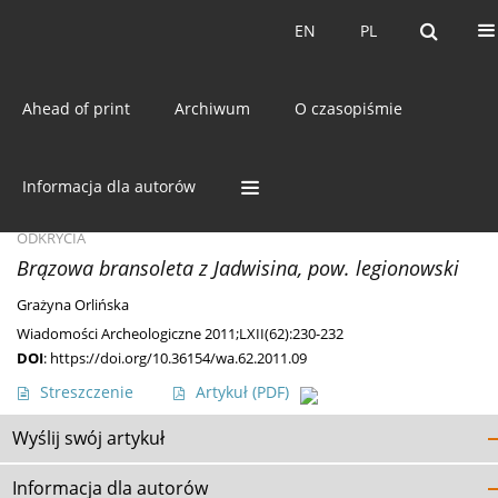
Bieżący numer
EN
PL
EN
PL
Ahead of print
Archiwum
O czasopiśmie
Słowo kluczowe
bransoleta
brązowa
Informacja dla autorów
ODKRYCIA
Brązowa bransoleta z Jadwisina, pow. legionowski
Grażyna Orlińska
Wiadomości Archeologiczne 2011;LXII(62):230-232
DOI
:
https://doi.org/10.36154/wa.62.2011.09
Streszczenie
Artykuł
(PDF)
Wyślij swój artykuł
Informacja dla autorów