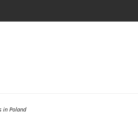
the Journal
Information for Authors
s in Poland