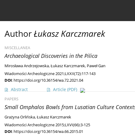
Current issue
Ahead of print
Archive
About 
Author
Łukasz Karczmarek
MISCELLANEA
Archaeological Discoveries in the Pilica
Mirosława Andrzejowska
,
Łukasz Karczmarek
,
Paweł Gan
Wiadomości Archeologiczne 2021;LXXII(72):117-143
DOI
:
https://doi.org/10.36154/wa.72.2021.04
Abstract
Article
(PDF)
PAPERS
Small Omphalos Bowls from Lusatian Culture Context
Grażyna Orlińska
,
Łukasz Karczmarek
Wiadomości Archeologiczne 2015;LXVI(66):3-125
DOI
:
https://doi.org/10.36154/wa.66.2015.01