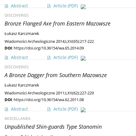
Abstract
Article
(PDF)
DISCOVERIES
Bronze Flanged Axe from Eastern Mazowsze
Łukasz Karczmarek
Wiadomości Archeologiczne 2014;LXV(65):217-222
DOI
:
https://doi.org/10.36154/wa.65.2014.09
Abstract
Article
(PDF)
DISCOVERIES
A Bronze Dagger from Southern Mazowsze
Łukasz Karczmarek
Wiadomości Archeologiczne 2011;LXII(62):227-229
DOI
:
https://doi.org/10.36154/wa.62.2011.08
Abstract
Article
(PDF)
MISCELLANEA
Unpublished Shin-guards Type Stanomin