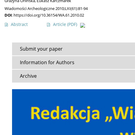
Grażyna Orlińska
,
Łukasz Karczmarek
Wiadomości Archeologiczne 2010;LXI(61):81-94
DOI
:
https://doi.org/10.36154/WA.61.2010.02
Abstract
Article
(PDF)
Submit your paper
Information for Authors
Archive