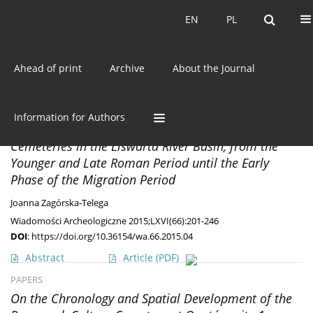
Current issue
EN
PL
EN
PL
Ahead of print
Archive
About the Journal
Author
Joanna Zagórska-Telega
PAPERS
Information for Authors
Cremation Features in Przeworsk Culture
Cemeteries in the Liswarta River Basin, from the
Younger and Late Roman Period until the Early
Phase of the Migration Period
Joanna Zagórska-Telega
Wiadomości Archeologiczne 2015;LXVI(66):201-246
DOI
:
https://doi.org/10.36154/wa.66.2015.04
Abstract
Article
(PDF)
PAPERS
On the Chronology and Spatial Development of the