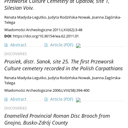
Przeworsk Culture Cemetery at Opatów, site 1,
Silesian Voiv.
Renata Madyda-Legutko
,
Judyta Rodzińska-Nowak
,
Joanna Zagórska-
Telega
Wiadomości Archeologiczne 2011;LXII(62):3-48
DOI
:
https://doi.org/10.36154/wa.62.2011.01
Abstract
Article
(PDF)
DISCOVERIES
Prusiek, distr. Sanok, site 25. The first Przeworsk
Culture cemetery recorded in the Polish Carpathians
Renata Madyda-Legutko
,
Judyta Rodzińska-Nowak
,
Joanna Zagórska-
Telega
Wiadomości Archeologiczne 2006;LVIII(58):394-400
Abstract
Article
(PDF)
DISCOVERIES
Enamelled Provincial Roman Disc Brooch from
Gnojno, Busko-Zdrój County