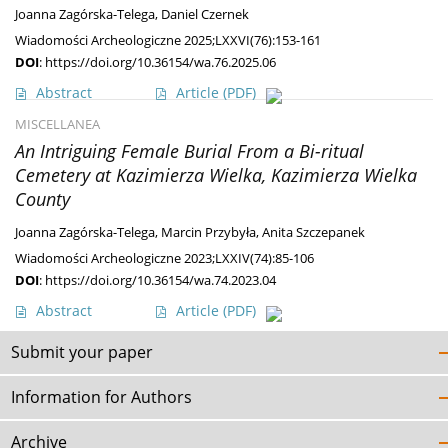
Joanna Zagórska-Telega
,
Daniel Czernek
Wiadomości Archeologiczne 2025;LXXVI(76):153-161
DOI
:
https://doi.org/10.36154/wa.76.2025.06
Abstract
Article
(PDF)
MISCELLANEA
An Intriguing Female Burial From a Bi-ritual
Cemetery at Kazimierza Wielka, Kazimierza Wielka
County
Joanna Zagórska-Telega
,
Marcin Przybyła
,
Anita Szczepanek
Wiadomości Archeologiczne 2023;LXXIV(74):85-106
DOI
:
https://doi.org/10.36154/wa.74.2023.04
Abstract
Article
(PDF)
Submit your paper
Information for Authors
Archive