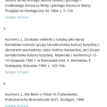
neolitu do wczesnego okresu żelaza z górnego i
środkowego dorzecza Wisły i górnego dorzecza Warty,
Przegląd Archeologiczny XV, 1964, s. 5–133.
Google Scholar
5.
Kuśnierz, J., Dziobate siekierki z tulejką jako wyraz
kontaktów ludności grupy tarnobrzeskiej kultury łużyckiej z
obszarami wschodniej części Kotliny Karpackiej, [w:] Grupa
tarnobrzeska kultury łużyckiej. Materiały z konferencji 12–
14 listopada 1986 r. w Rzeszowie (red. A. Barłowska, E.
Szałapata), Rzeszów, 1989, s. 143–164.
Google Scholar
6.
Kuśnierz, J., Die Beile in Polen III (Tüllenbeile),
Prähistorische Bronzefunde IX/21, Stuttgart, 1998.
Google Scholar