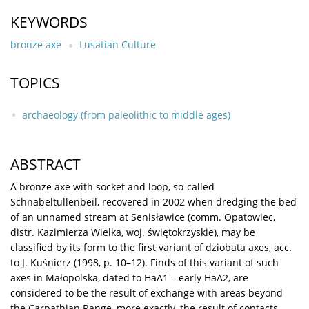
KEYWORDS
bronze axe
Lusatian Culture
TOPICS
archaeology (from paleolithic to middle ages)
ABSTRACT
A bronze axe with socket and loop, so-called
Schnabeltüllenbeil, recovered in 2002 when dredging the bed
of an unnamed stream at Senisławice (comm. Opatowiec,
distr. Kazimierza Wielka, woj. świętokrzyskie), may be
classified by its form to the first variant of dziobata axes, acc.
to J. Kuśnierz (1998, p. 10–12). Finds of this variant of such
axes in Małopolska, dated to HaA1 – early HaA2, are
considered to be the result of exchange with areas beyond
the Carpathian Range, more exactly, the result of contacts