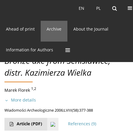
Current issue
EN
PL
EN
PL
Ahead of print
Archive
About the Journal
58/2006 vol. LVIII
CC BY-NC 3.0 Poland
Get citation
DISCOVERIES
Information for Authors
Bronze axe from Senisławice,
distr. Kazimierza Wielka
1,2
Marek Florek
More details
Wiadomości Archeologiczne 2006;LVIII(58):377-388
Article
(PDF)
References
(9)