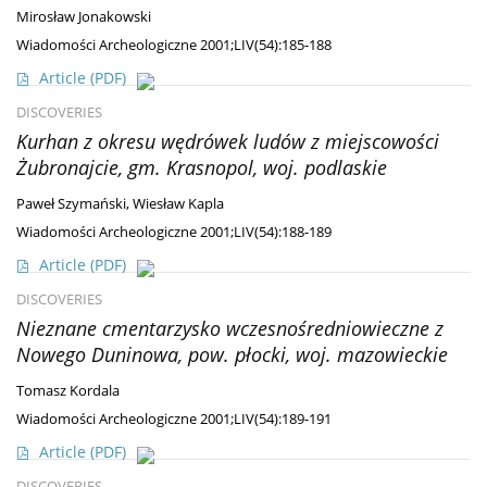
Mirosław Jonakowski
Wiadomości Archeologiczne 2001;LIV(54):185-188
Article
(PDF)
DISCOVERIES
Kurhan z okresu wędrówek ludów z miejscowości
Żubronajcie, gm. Krasnopol, woj. podlaskie
Paweł Szymański
,
Wiesław Kapla
Wiadomości Archeologiczne 2001;LIV(54):188-189
Article
(PDF)
DISCOVERIES
Nieznane cmentarzysko wczesnośredniowieczne z
Nowego Duninowa, pow. płocki, woj. mazowieckie
Tomasz Kordala
Wiadomości Archeologiczne 2001;LIV(54):189-191
Article
(PDF)
DISCOVERIES