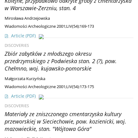
Kolejne, przypadkowo odkryte groby z cmentarzyska
w Warszawie-Zerzniu, stan. 4
Mirosława Andrzejowska
Wiadomości Archeologiczne 2001;LIV(54):169-173
Article
(PDF)
DISCOVERIES
Zbiór zabytków z młodszego okresu
przedrzymskiego z Podwieska stan. 2 (?), pow.
Chełmno, woj. kujawsko-pomorskie
Małgorzata Kurzyńska
Wiadomości Archeologiczne 2001;LIV(54):173-175
Article
(PDF)
DISCOVERIES
Materiały ze zniszczonego cmentarzyska kultury
przeworskiej w Sieciechowie, pow. kozienicki, woj.
mazowieckie, stan. "Wójtowa Góra"