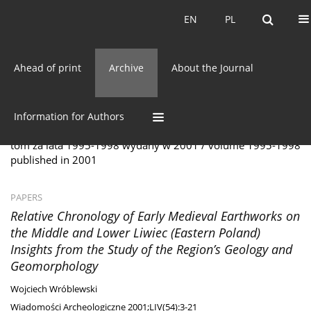
Current issue
EN
PL
EN
PL
Ahead of print
Archive
About the Journal
Archive
54/2001 vol. LIV
Information for Authors
tom za lata 1995-1998 wydany w 2001 / volume 1995-1998
published in 2001
PAPERS
Relative Chronology of Early Medieval Earthworks on
the Middle and Lower Liwiec (Eastern Poland)
Insights from the Study of the Region’s Geology and
Geomorphology
Wojciech Wróblewski
Wiadomości Archeologiczne 2001;LIV(54):3-21