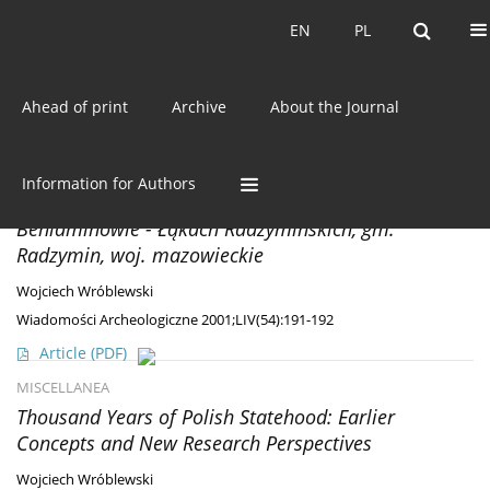
Current issue
EN
PL
EN
PL
Ahead of print
Archive
About the Journal
Author
Wojciech Wróblewski
DISCOVERIES
Information for Authors
Ślady osadnictwa wczesnośredniowiecznego w
Beniaminowie - Łąkach Radzymińskich, gm.
Radzymin, woj. mazowieckie
Wojciech Wróblewski
Wiadomości Archeologiczne 2001;LIV(54):191-192
Article
(PDF)
MISCELLANEA
Thousand Years of Polish Statehood: Earlier
Concepts and New Research Perspectives
Wojciech Wróblewski