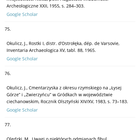
Archeologiczne XXII, 1955, s. 284–303.
Google Scholar
75.
Okulicz, J., Rostki I, distr. d’Ostrołęka, dép. de Varsovie,
Inventaria Archaeologica XV, tabl. 88, 1965.
Google Scholar
76.
Okulicz, J., Cmentarzyska z okresu rzymskiego na „Łysej
Górze” i „Zwierzyńcu” w Gródkach w województwie
ciechanowskim, Rocznik Olsztyński XIV/XV, 1983, s. 73–183.
Google Scholar
77.
Olędzki, M., Uwagi o niektórych odmianach fibul