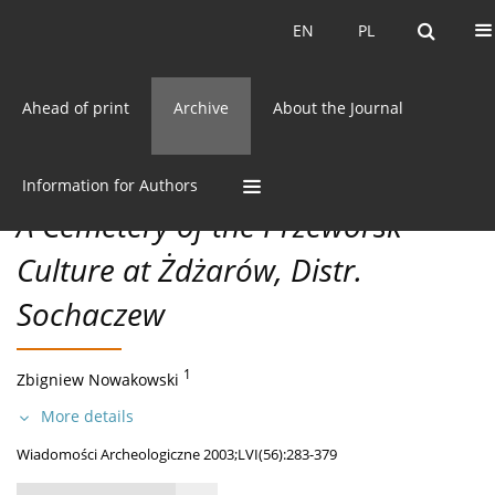
Current issue
EN
PL
EN
PL
Ahead of print
Archive
About the Journal
56/2003 vol. LVI
CC BY-NC 3.0 Poland
Get citation
MATERIALS
Information for Authors
A Cemetery of the Przeworsk
Culture at Żdżarów, Distr.
Sochaczew
1
Zbigniew Nowakowski
More details
Wiadomości Archeologiczne 2003;LVI(56):283-379