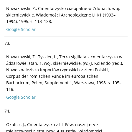
Nowakowski, Z., Cmentarzysko ciałopalne w Zdunach, woj.
skierniewickie, Wiadomości Archeologiczne LIII/1 (1993–
1994), 1995, s. 113–138.
Google Scholar
73.
Nowakowski, Z,. Tyszler, L., Terra sigillata z cmentarzyska w
Żdżarowie, stan. 1, woj. skierniewickie, (w:) J. Kolendo (red.),
Nowe znaleziska importów rzymskich z ziem Polski I,
Corpus der römischen Funde im europäischen
Barbaricum, Polen, Supplement 1, Warszawa, 1998, s. 105–
118.
Google Scholar
74.
Okulicz, J., Cmentarzysko z III–IV w. naszej ery z
miejscowości Netta, pow. Augustów, Wiadomości