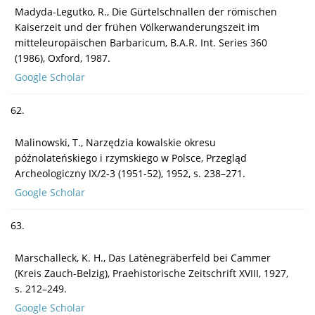
Madyda-Legutko, R., Die Gürtelschnallen der römischen
Kaiserzeit und der frühen Völkerwanderungszeit im
mitteleuropäischen Barbaricum, B.A.R. Int. Series 360
(1986), Oxford, 1987.
Google Scholar
62.
Malinowski, T., Narzędzia kowalskie okresu
późnolateńskiego i rzymskiego w Polsce, Przegląd
Archeologiczny IX/2-3 (1951-52), 1952, s. 238–271.
Google Scholar
63.
Marschalleck, K. H., Das Latènegräberfeld bei Cammer
(Kreis Zauch-Belzig), Praehistorische Zeitschrift XVIII, 1927,
s. 212–249.
Google Scholar