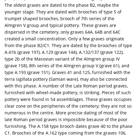
The oldest graves are dated to the phase B2, maybe the
younger stage. They are dated with brooches of type 5 of
trumpet shaped brooches, brooch of 7th series of the
Almgren V group and typical pottery. These graves are
dispersed in the cemetery, only graves 64A, 64B and 64C
created a small concentration. Only a few graves originate
from the phase B2/C1. They are dated by the brooches of type
A.41b (grave 197), A.129 (grave 144), A.132/137 (grave 122),
type 2b of the Masovian variant of the Almgren group IV
(grave 158), 8th series of the Almgren group V (grave 61), and
type A.193 (grave 151). Graves 41 and 125, furnished with the
terra sigillata pottery (Samian ware), may also be connected
with this phase. A number of the Late Roman period graves,
furnished with wheel-made pottery, is striking. Pieces of such
pottery were found in 54 assemblages. These graves occupies
clear zone on the peripheries of the cemetery; they are not so
numerous in the centre. More precise dating of most of the
late Roman period graves is impossible because of the poor
furnishing. The A.158 type brooch dates grave 40 to the phase
C1. Brooches of the A.162 type coming from the graves 106,