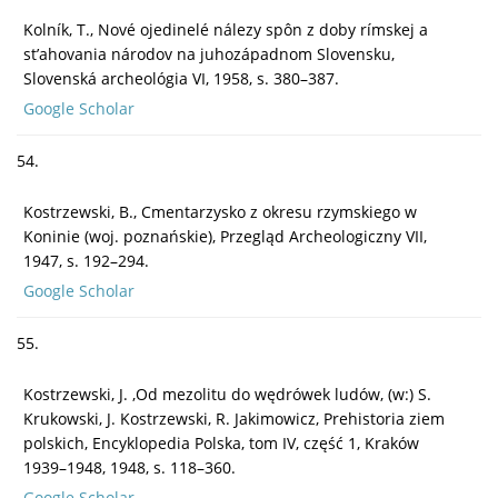
Kolník, T., Nové ojedinelé nálezy spôn z doby rímskej a
st’ahovania národov na juhozápadnom Slovensku,
Slovenská archeológia VI, 1958, s. 380–387.
Google Scholar
54.
Kostrzewski, B., Cmentarzysko z okresu rzymskiego w
Koninie (woj. poznańskie), Przegląd Archeologiczny VII,
1947, s. 192–294.
Google Scholar
55.
Kostrzewski, J. ,Od mezolitu do wędrówek ludów, (w:) S.
Krukowski, J. Kostrzewski, R. Jakimowicz, Prehistoria ziem
polskich, Encyklopedia Polska, tom IV, część 1, Kraków
1939–1948, 1948, s. 118–360.
Google Scholar