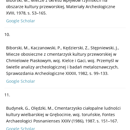
Biborski, M., Miecze z okresu wpływów rzymskich na
obszarze kultury przeworskiej, Materiały Archeologiczne
XVIII, 1978, s. 53–165.
Google Scholar
10.
Biborski, M., Kaczanowski, P., Kędzierski, Z., Stępniewski, J.,
Miecze obosieczne z cmentarzysk kultury przeworskiej w
Chmielowie Piaskowym, woj. Kielce i Gaci, woj. Przemyśl w
świetle analizy archeologicznej i badań metaloznawczych,
Sprawozdania Archeologiczne XXXIII, 1982, s. 99–133.
Google Scholar
11.
Budynek, G., Olędzki, M., Cmentarzysko ciałopalne ludności
kultury wielbarskiej w Grębocinie, woj. toruńskie, Fontes
Archaeologici Posnanienses XXXV (1986), 1987, s. 151–167.
Google Scholar