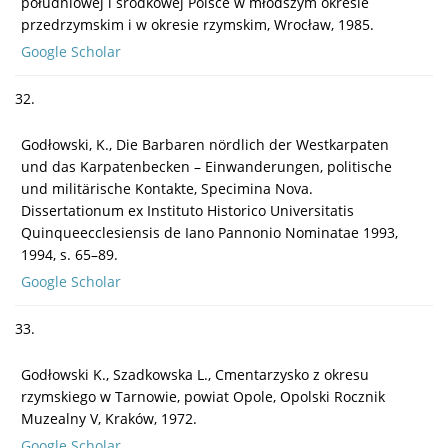
południowej i środkowej Polsce w młodszym okresie
przedrzymskim i w okresie rzymskim, Wrocław, 1985.
Google Scholar
32.
Godłowski, K., Die Barbaren nördlich der Westkarpaten
und das Karpatenbecken – Einwanderungen, politische
und militärische Kontakte, Specimina Nova.
Dissertationum ex Instituto Historico Universitatis
Quinqueecclesiensis de Iano Pannonio Nominatae 1993,
1994, s. 65–89.
Google Scholar
33.
Godłowski K., Szadkowska L., Cmentarzysko z okresu
rzymskiego w Tarnowie, powiat Opole, Opolski Rocznik
Muzealny V, Kraków, 1972.
Google Scholar