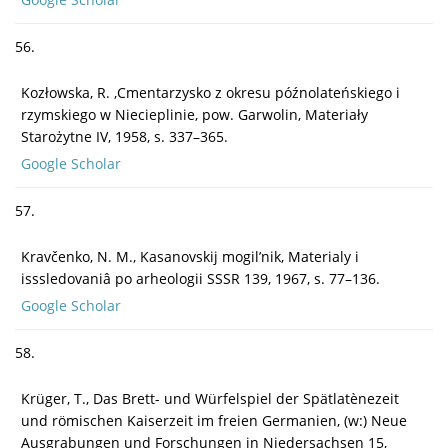
56.
Kozłowska, R. ,Cmentarzysko z okresu późnolateńskiego i
rzymskiego w Niecieplinie, pow. Garwolin, Materiały
Starożytne IV, 1958, s. 337–365.
Google Scholar
57.
Kravčenko, N. M., Kasanovskij mogil’nik, Materialy i
isssledovaniâ po arheologii SSSR 139, 1967, s. 77–136.
Google Scholar
58.
Krüger, T., Das Brett- und Würfelspiel der Spätlatènezeit
und römischen Kaiserzeit im freien Germanien, (w:) Neue
Ausgrabungen und Forschungen in Niedersachsen 15,