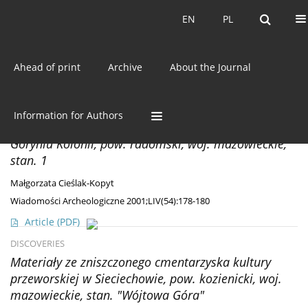
Current issue
EN
PL
EN
PL
Ahead of print
Archive
About the Journal
Author
Małgorzata Cieślak-Kopyt
DISCOVERIES
Information for Authors
Materiały z cmentarzyska kultury przeworskiej w
Goryniu Kolonii, pow. radomski, woj. mazowieckie,
stan. 1
Małgorzata Cieślak-Kopyt
Wiadomości Archeologiczne 2001;LIV(54):178-180
Article
(PDF)
DISCOVERIES
Materiały ze zniszczonego cmentarzyska kultury
przeworskiej w Sieciechowie, pow. kozienicki, woj.
mazowieckie, stan. "Wójtowa Góra"