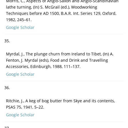
Morris, C., Aspects of Anglo-Saxon and Anglo-Scandinavian
lathe turning, (In) S. McGrail (ed.), Woodworking
Techniques before AD 1500, B.A.R. Int. Series 129, Oxford,
1982, 245–61.
Google Scholar
35.
Myrdal, J., The plunge churn from Ireland to Tibet, (In) A.
Fenton, J. Myrdal (eds), Food and Drink and Travelling
Accessories, Edinburgh, 1988, 111–137.
Google Scholar
36.
Ritchie, J., A keg of bog butter from Skye and its contents,
PSAS 75, 1941, 5–22.
Google Scholar