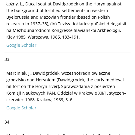
Łoźny, L., Ducal seat at Davidgrodek on the Horyn against
the background of fortified settlements in western
Byelorussia and Mazovian frontier (based on Polish
research in 1937–38), (In) Tezisy dokladov pol’skoi delegatsii
na Mezhdunarodnom Kongresse Slavianskoi Arkheologii,
Kiev 1985, Warszawa, 1985, 183–191.
Google Scholar
33.
Marciniak, J., Dawidgródek, wczesnośredniowieczne
grodzisko nad Horyniem (Dawidgródek, the early medieval
hillfort on the Horyń river), Sprawozdania z posiedzeń
Komisji Naukowych PAN, Oddział w Krakowie XII/1, styczeń–
czerwiec 1968, Kraków, 1969, 3–6.
Google Scholar
34.