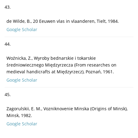
43.
de Wilde, B., 20 Eeuwen vlas in vlaanderen, Tielt, 1984.
Google Scholar
44.
Woźnicka, Z., Wyroby bednarskie i tokarskie
średniowiecznego Międzyrzecza (From researches on
medieval handicrafts at Międzyrzecz), Poznań, 1961.
Google Scholar
45.
Zagorulskii, E. M., Vozniknovenie Minska (Origins of Minsk),
Minsk, 1982.
Google Scholar