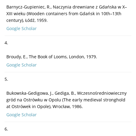
Barnycz-Gupieniec, R., Naczynia drewniane z Gdańska w X–
XIII wieku (Wooden containers from Gdańsk in 10th–13th
century), Łódź, 1959.
Google Scholar
4.
Broudy, E., The Book of Looms, London, 1979.
Google Scholar
5.
Bukowska-Gedigowa, J., Gediga, B., Wczesnośredniowieczny
gród na Ostrówku w Opolu (The early medieval stronghold
at Ostrówek in Opole), Wrocław, 1986.
Google Scholar
6.