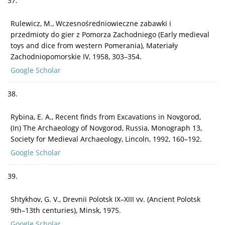
37.
Rulewicz, M., Wczesnośredniowieczne zabawki i
przedmioty do gier z Pomorza Zachodniego (Early medieval
toys and dice from western Pomerania), Materiały
Zachodniopomorskie IV, 1958, 303–354.
Google Scholar
38.
Rybina, E. A., Recent finds from Excavations in Novgorod,
(In) The Archaeology of Novgorod, Russia, Monograph 13,
Society for Medieval Archaeology, Lincoln, 1992, 160–192.
Google Scholar
39.
Shtykhov, G. V., Drevnii Polotsk IX–XIII vv. (Ancient Polotsk
9th–13th centuries), Minsk, 1975.
Google Scholar