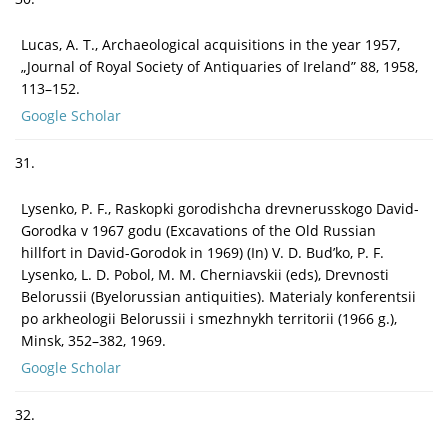
Lucas, A. T., Archaeological acquisitions in the year 1957,
„Journal of Royal Society of Antiquaries of Ireland” 88, 1958,
113–152.
Google Scholar
31.
Lysenko, P. F., Raskopki gorodishcha drevnerusskogo David-
Gorodka v 1967 godu (Excavations of the Old Russian
hillfort in David-Gorodok in 1969) (In) V. D. Bud’ko, P. F.
Lysenko, L. D. Pobol, M. M. Cherniavskii (eds), Drevnosti
Belorussii (Byelorussian antiquities). Materialy konferentsii
po arkheologii Belorussii i smezhnykh territorii (1966 g.),
Minsk, 352–382, 1969.
Google Scholar
32.