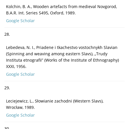
Kolchin, B. A., Wooden artefacts from medieval Novgorod,
B.A.R. Int. Series S495, Oxford, 1989.
Google Scholar
28.
Lebedeva, N. I., Priadene i tkachestvo vostochnykh Slavian
(Spinning and weaving among eastern Slavs), „Trudy
Instituta etnografii” (Works of the Institute of Ethnography)
XXXI, 1956.
Google Scholar
29.
Leciejewicz, L., Słowianie zachodni (Western Slavs),
Wrocław, 1989.
Google Scholar
30.