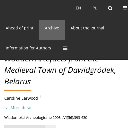
Current issue
EN
PL
EN
PL
Ahead of print
Archive
About the Journal
56/2003 vol. LVI
CC BY-NC 3.0 Poland
Get citation
Information for Authors
Wooden Artefacts from the
Medieval Town of Dawidgródek,
Belarus
1
Caroline Earwood
More details
Wiadomości Archeologiczne 2003;LVI(56):393-430