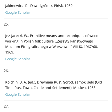
Jakimowicz, R., Dawidgródek, Pińsk, 1939.
Google Scholar
25.
Jeż-Jarecki, W., Primitive means and techniques of wood
working in Polish folk culture, „Zeszyty Państwowego
Muzeum Etnograficznego w Warszawie” VIII-IX, 1967/68,
1969.
Google Scholar
26.
Kolchin, B. A. (ed.), Drevniaia Rus’. Gorod, zamok, selo (Old
Time Rus. Town, Castle and Settlement), Moskva, 1985.
Google Scholar
27.