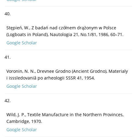
40.
Stępień, W., Z badań nad czółnem drążonym w Polsce
(Logboats in Poland), Nautologia 21, No.1/81, 1986, 60–71.
Google Scholar
41.
Voronin, N. N., Drevnee Grodno (Ancient Grodno), Materialy
i isssledovaniâ po arheologii SSSR 41, 1954.
Google Scholar
42.
Wild, J. P., Textile Manufacture in the Northern Provinces,
Cambridge, 1970.
Google Scholar