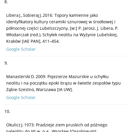
8.
Libera J., Sobieraj J. 2016: Topory kamienne jako
identyfikatory kultury ceramiki sznurowej w środkowej i
północnej części Lubelszczyzny, [w:] P. Jarosz, J. Libera, P.
Włodarczak (red.), Schyłek neolitu na Wyżynie Lubelskiej,
Kraków [IAE PAN], 411–454.
Google Scholar
9.
Manasterski D. 2009: Pojezierze Mazurskie u schyłku
neolitu i na początku epoki brązu w świetle zespołów typu
Ząbie-Szestno, Warszawa [IA UW].
Google Scholar
10.
Okulicz J. 1973: Pradzieje ziem pruskich od późnego
paleolitu do VII w. n.e., Wrocław [Ossolineum].