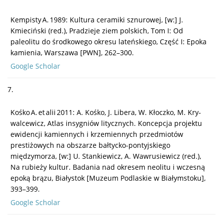
Kempisty A. 1989: Kultura ceramiki sznurowej, [w:] J.
Kmieciński (red.), Pradzieje ziem polskich, Tom I: Od
paleolitu do środkowego okresu lateńskiego, Część I: Epoka
kamienia, Warszawa [PWN], 262–300.
Google Scholar
7.
Kośko A. et alii 2011: A. Kośko, J. Libera, W. Kłoczko, M. Kry­
walcewicz, Atlas insygniów litycznych. Koncepcja projektu
ewidencji kamiennych i krzemiennych przedmiotów
prestiżowych na obszarze bałtycko-pontyjskiego
międzymorza, [w:] U. Stankiewicz, A. Wawrusiewicz (red.),
Na rubieży kultur. Badania nad okresem neolitu i wczesną
epoką brązu, Białystok [Muzeum Podlaskie w Białymstoku],
393–399.
Google Scholar