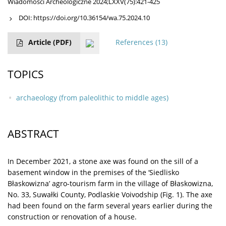
Wiadomości Archeologiczne 2024;LXXV(75):421-425
DOI:
https://doi.org/10.36154/wa.75.2024.10
Article
(PDF)
References
(13)
TOPICS
archaeology (from paleolithic to middle ages)
ABSTRACT
In December 2021, a stone axe was found on the sill of a
basement window in the premises of the ‘Siedlisko
Błaskowizna’ agro-tourism farm in the village of Błaskowizna,
No. 33, Suwałki County, Podlaskie Voivodship (Fig. 1). The axe
had been found on the farm several years earlier during the
construction or renovation of a house.