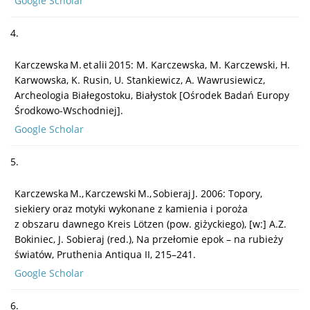
Google Scholar
4.
Karczewska M. et alii 2015: M. Karczewska, M. Karczewski, H.
Karwowska, K. Rusin, U. Stankiewicz, A. Wawrusiewicz,
Archeologia Białegostoku, Białystok [Ośrodek Badań Europy
Środkowo-Wschodniej].
Google Scholar
5.
Karczewska M., Karczewski M., Sobieraj J. 2006: Topory,
siekiery oraz motyki wykonane z kamienia i poroża
z obszaru dawnego Kreis Lötzen (pow. giżyckiego), [w:] A.Z.
Bokiniec, J. Sobieraj (red.), Na przełomie epok – na rubieży
światów, Pruthenia Antiqua II, 215–241.
Google Scholar
6.