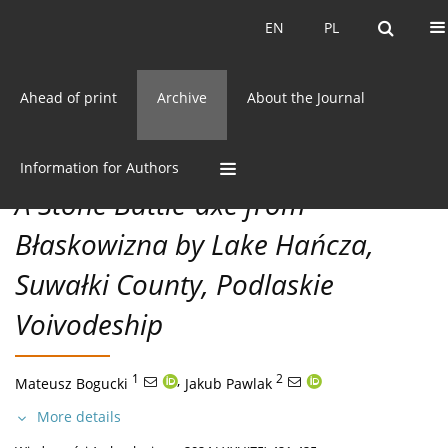
Current issue
EN
PL
EN
PL
Ahead of print
Archive
About the Journal
75/2024 vol. LXXV
CC BY-NC 3.0 Poland
Get citation
DISCOVERIES
Information for Authors
A Stone Battle-axe from
Błaskowizna by Lake Hańcza,
Suwałki County, Podlaskie
Voivodeship
1
,
2
Mateusz Bogucki
Jakub Pawlak
More details