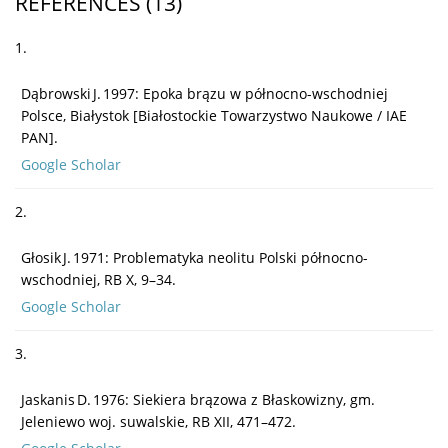
REFERENCES
(13)
1.
Dąbrowski J. 1997: Epoka brązu w północno-wschodniej
Polsce, Białystok [Białostockie Towarzystwo Naukowe / IAE
PAN].
Google Scholar
2.
Głosik J. 1971: Problematyka neolitu Polski północno-
wschodniej, RB X, 9–34.
Google Scholar
3.
Jaskanis D. 1976: Siekiera brązowa z Błaskowizny, gm.
Jeleniewo woj. suwalskie, RB XII, 471–472.